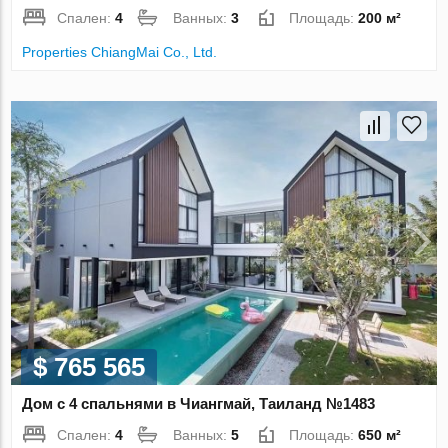
Спален:
4
Ванных:
3
Площадь:
200 м²
Properties ChiangMai Co., Ltd.
$ 765 565
Дом с 4 спальнями в Чиангмай, Таиланд №1483
Спален:
4
Ванных:
5
Площадь:
650 м²