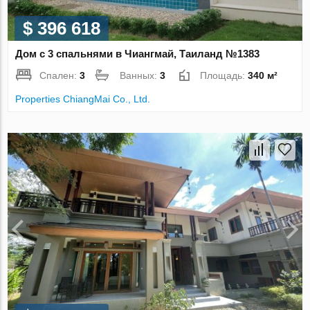
$ 396 618
Дом с 3 спальнями в Чиангмай, Таиланд №1383
Спален:
3
Ванных:
3
Площадь:
340 м²
Properties ChiangMai Co., Ltd.