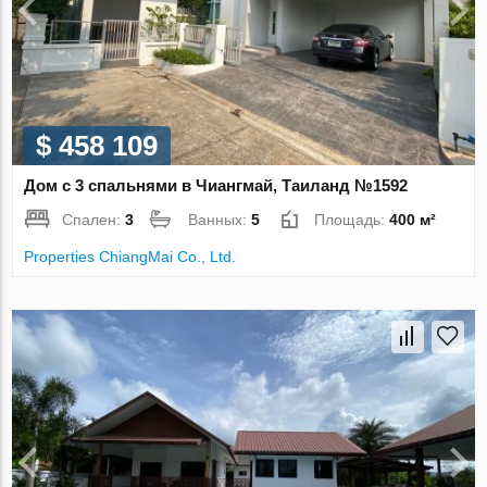
$ 458 109
Дом с 3 спальнями в Чиангмай, Таиланд №1592
Спален:
3
Ванных:
5
Площадь:
400 м²
Properties ChiangMai Co., Ltd.