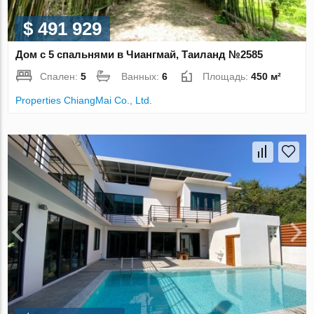
$ 491 929
Дом с 5 спальнями в Чиангмай, Таиланд №2585
Спален:
5
Ванных:
6
Площадь:
450 м²
Properties ChiangMai Co., Ltd.