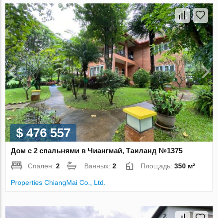
$ 476 557
Дом с 2 спальнями в Чиангмай, Таиланд №1375
Спален:
2
Ванных:
2
Площадь:
350 м²
Properties ChiangMai Co., Ltd.