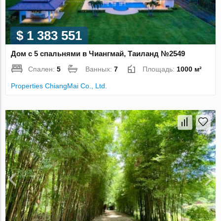
$ 1 383 551
Дом с 5 спальнями в Чиангмай, Таиланд №2549
Спален:
5
Ванных:
7
Площадь:
1000 м²
Properties ChiangMai Co., Ltd.