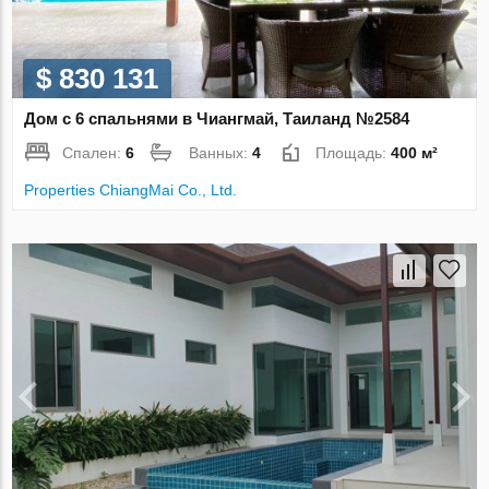
$ 830 131
Дом с 6 спальнями в Чиангмай, Таиланд №2584
Спален:
6
Ванных:
4
Площадь:
400 м²
Properties ChiangMai Co., Ltd.