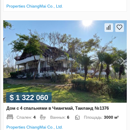
Properties ChiangMai Co., Ltd.
$ 1 322 060
Дом с 4 спальнями в Чиангмай, Таиланд №1376
Спален:
4
Ванных:
6
Площадь:
3000 м²
Properties ChiangMai Co., Ltd.