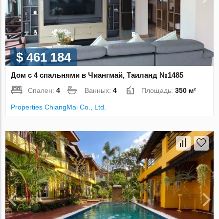
$ 461 184
Дом с 4 спальнями в Чиангмай, Таиланд №1485
Спален:
4
Ванных:
4
Площадь:
350 м²
Properties ChiangMai Co., Ltd.