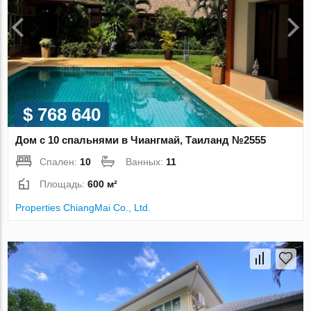
$ 768 640
Дом с 10 спальнями в Чиангмай, Таиланд №2555
Спален:
10
Ванных:
11
Площадь:
600 м²
Properties ChiangMai Co., Ltd.