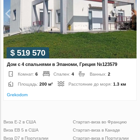
$ 519 570
Дом с 4 спальнями в Эпаноми, Греция №123579
Комнат:
6
Спален:
4
Ванных:
2
Площадь:
200 м²
Расстояние до моря:
1.3 км
Grekodom
Виза Е-2 в США
Стартап-виза во Францию
Виза ЕВ 5 в США
Стартап-виза в Канаде
Виза D7 в Португалии
Стартап-виза в Португалии