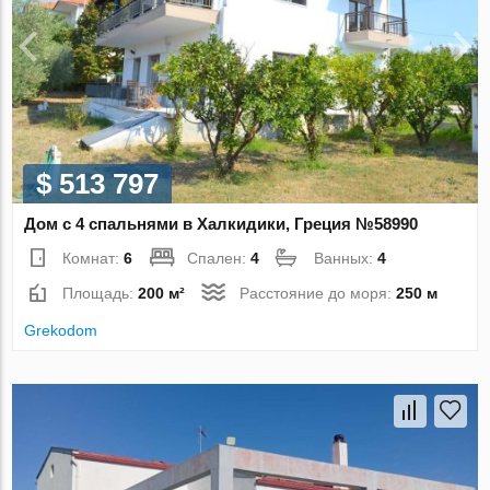
$ 513 797
Дом с 4 спальнями в Халкидики, Греция №58990
Комнат:
6
Спален:
4
Ванных:
4
Площадь:
200 м²
Расстояние до моря:
250 м
Grekodom