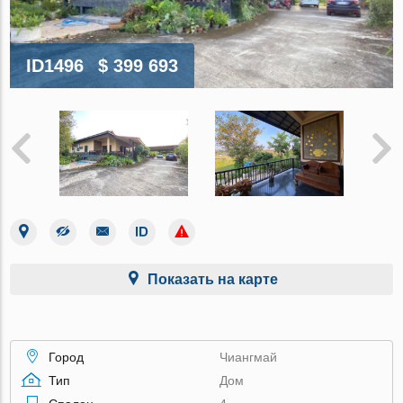
ID1496
$ 399 693
Показать на карте
Город
Чиангмай
Тип
Дом