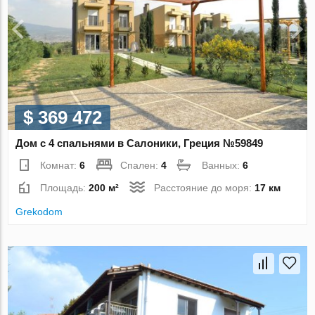
$ 369 472
Дом с 4 спальнями в Салоники, Греция №59849
Комнат:
6
Спален:
4
Ванных:
6
Площадь:
200 м²
Расстояние до моря:
17 км
Grekodom