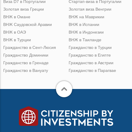
Виза D7 в Португалии
Стартап-виза в Португалии
Золотая виза Греции
Золотая виза Венгрии
ВНЖ в Омане
ВНЖ на Маврикии
ВНЖ Саудовской Аравии
ВНЖ в Испании
ВНЖ в ОАЭ
ВНЖ в Индонезии
ВНЖ в Турции
ВНЖ в Таиланде
Гражданство в Сент-Люсия
Гражданство в Турции
Гражданство Доминики
Гражданство в Египте
Гражданство в Гренаде
Гражданство в Австрии
Гражданство в Вануату
Гражданство в Парагвае