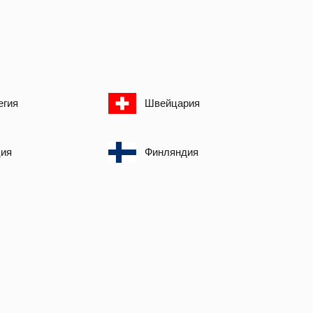
егия
Швейцария
ия
Финляндия