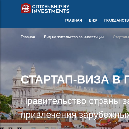
ГЛАВНАЯ
ВНЖ
ГРАЖДАНСТВ
Главная
›
Вид на жительство за инвестиции
›
Стартап-
СТАРТАП-ВИЗА В
Правительство страны з
привлечения зарубежных