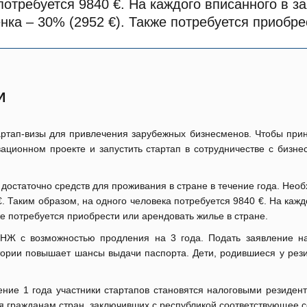
потребуется 9840 €. На каждого вписанного в з
енка – 30% (2952 €). Также потребуется приобре
И
ртап-визы для привлечения зарубежных бизнесменов. Чтобы прин
ационном проекте и запустить стартап в сотрудничестве с бизне
 достаточно средств для проживания в стране в течение года. Не
 €. Таким образом, на одного человека потребуется 9840 €. На каж
кже потребуется приобрести или арендовать жилье в стране.
ВНЖ с возможностью продления на 3 года. Подать заявление н
тории повышает шансы выдачи паспорта. Дети, родившиеся у рез
ние 1 года участники стартапов становятся налоговыми резидента
ия гражданам стран, заключивших с республикой соответствующее 