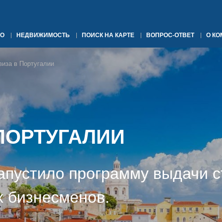
О
НЕДВИЖИМОСТЬ
ПОИСК НА КАРТЕ
ВОПРОС-ОТВЕТ
О К
виза в Португалии
 ПОРТУГАЛИИ
апустило программу выдачи с
 бизнесменов.