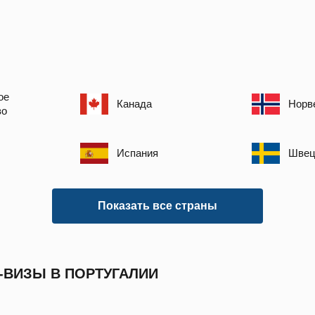
ое
Канада
Норв
во
Испания
Швец
Показать все страны
-ВИЗЫ В ПОРТУГАЛИИ