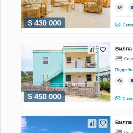
$ 430 000
Связ
Вилла 
Спа
Подробн
$ 450 000
Связ
Вилла 
Спа