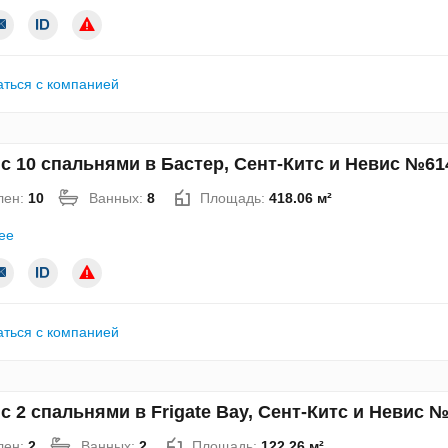
аться с компанией
с 10 спальнями в Бастер, Сент-Китс и Невис №61
лен:
10
Ванных:
8
Площадь:
418.06 м²
ее
аться с компанией
с 2 спальнями в Frigate Bay, Сент-Китс и Невис 
лен:
2
Ванных:
2
Площадь:
122.26 м²