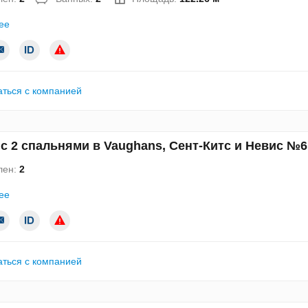
ее
аться с компанией
с 2 спальнями в Vaughans, Сент-Китс и Невис №6
лен:
2
ее
аться с компанией