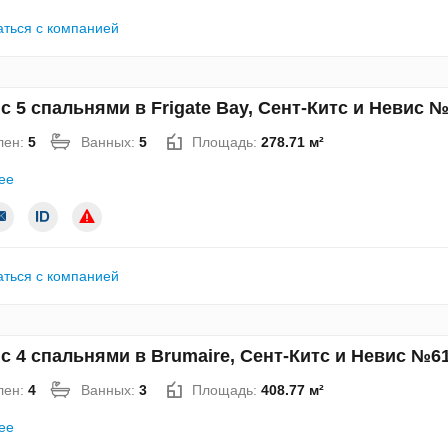
аться с компанией
с 5 спальнями в Frigate Bay, Сент-Китс и Невис 
лен:
5
Ванных:
5
Площадь:
278.71 м²
ее
аться с компанией
с 4 спальнями в Brumaire, Сент-Китс и Невис №6
лен:
4
Ванных:
3
Площадь:
408.77 м²
ее