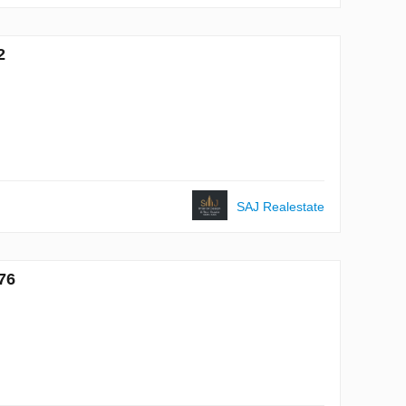
2
SAJ Realestate
76