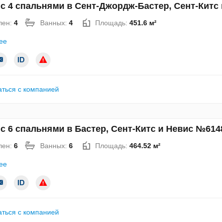
с 4 спальнями в Сент-Джордж-Бастер, Сент-Китс
лен:
4
Ванных:
4
Площадь:
451.6 м²
ее
аться с компанией
с 6 спальнями в Бастер, Сент-Китс и Невис №614
лен:
6
Ванных:
6
Площадь:
464.52 м²
ее
аться с компанией