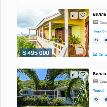
Вилла 
Спа
Подробн
$ 495 000
Связ
Вилла 
Спа
Подробн