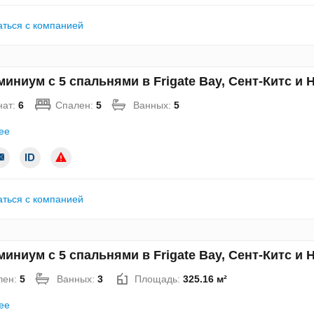
аться с компанией
иниум с 5 спальнями в Frigate Bay, Сент-Китс и
нат:
6
Спален:
5
Ванных:
5
ее
аться с компанией
иниум с 5 спальнями в Frigate Bay, Сент-Китс и
лен:
5
Ванных:
3
Площадь:
325.16 м²
ее