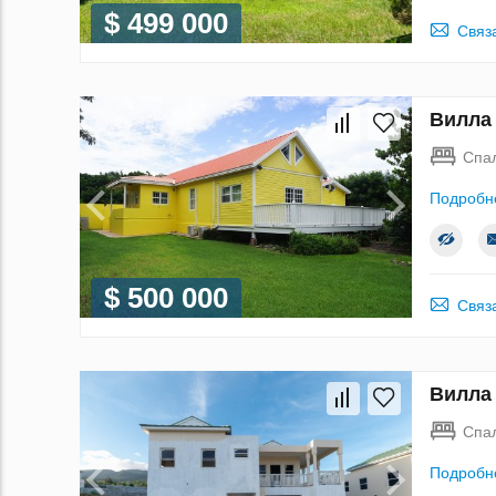
$ 499 000
Связ
Вилла 
Спа
Подробн
$ 500 000
Связ
Вилла 
Спа
Подробн