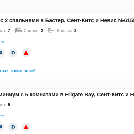
с 2 спальнями в Бастер, Сент-Китс и Невис №615
нат:
7
Спален:
2
Ванных:
2
ее
аться с компанией
иниум с 5 комнатами в Frigate Bay, Сент-Китс и
нат:
5
ее