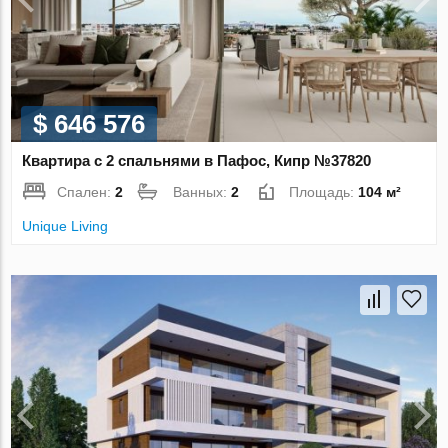
$ 646 576
Квартира с 2 спальнями в Пафос, Кипр №37820
Спален:
2
Ванных:
2
Площадь:
104 м²
Unique Living