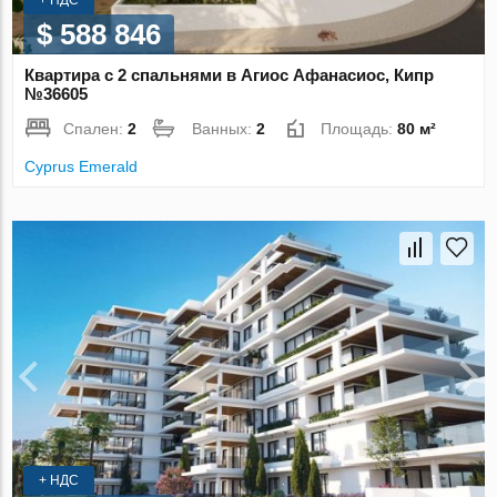
$ 588 846
Квартира с 2 спальнями в Агиос Афанасиос, Кипр
№36605
Спален:
2
Ванных:
2
Площадь:
80 м²
Cyprus Emerald
+ НДС