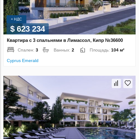
+ НДС
$ 623 234
Квартира с 3 спальнями в Лимассол, Кипр №36600
Спален:
3
Ванных:
2
Площадь:
104 м²
Cyprus Emerald