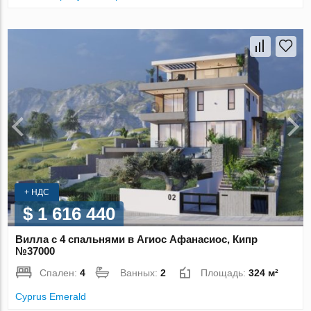
+ НДС
$ 1 616 440
Вилла с 4 спальнями в Агиос Афанасиос, Кипр
№37000
Спален:
4
Ванных:
2
Площадь:
324 м²
Cyprus Emerald