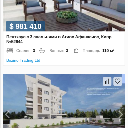
$ 981 410
Пентхаус с 3 спальнями в Агиос Афанасиос, Кипр
№52644
Спален:
3
Ванных:
3
Площадь:
110 м²
Bezino Trading Ltd