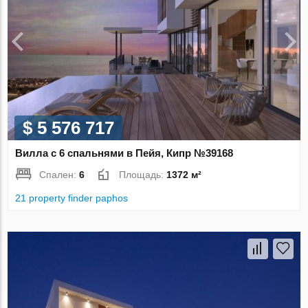
$ 5 576 717
Вилла с 6 спальнями в Пейя, Кипр №39168
Спален:
6
Площадь:
1372 м²
21 property finder paphos