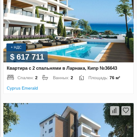
+ НДС
$ 617 711
Квартира с 2 спальнями в Ларнака, Кипр №36643
Спален:
2
Ванных:
2
Площадь:
76 м²
Cyprus Emerald