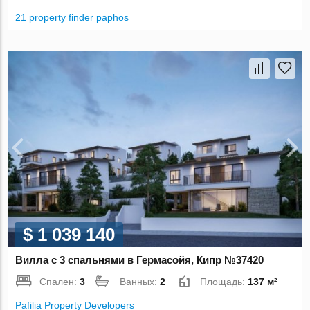
21 property finder paphos
$ 1 039 140
Вилла с 3 спальнями в Гермасойя, Кипр №37420
Спален:
3
Ванных:
2
Площадь:
137 м²
Pafilia Property Developers