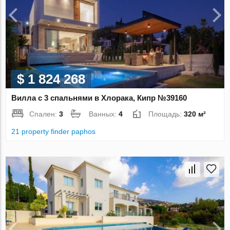
$ 1 824 268
Вилла с 3 спальнями в Хлорака, Кипр №39160
Спален:
3
Ванных:
4
Площадь:
320 м²
21 property finder paphos