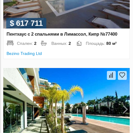
$ 617 711
Пентхаус с 2 спальнями в Лимассол, Кипр №77400
Спален:
2
Ванных:
2
Площадь:
80 м²
Bezino Trading Ltd