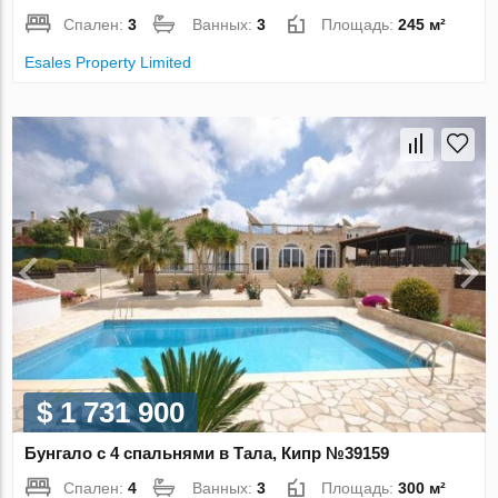
Спален:
3
Ванных:
3
Площадь:
245 м²
Esales Property Limited
$ 1 731 900
Бунгало с 4 спальнями в Тала, Кипр №39159
Спален:
4
Ванных:
3
Площадь:
300 м²