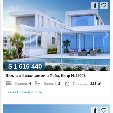
$ 1 616 440
Вилла с 4 спальнями в Пейя, Кипр №28043
Спален:
4
Ванных:
2
Площадь:
221 м²
Esales Property Limited