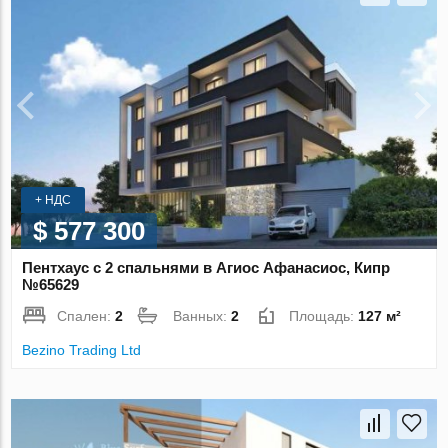
+ НДС
$ 577 300
Пентхаус с 2 спальнями в Агиос Афанасиос, Кипр
№65629
Спален:
2
Ванных:
2
Площадь:
127 м²
Bezino Trading Ltd