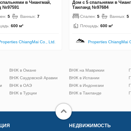
 спальнями в Чиангмай,
Дом с 5 спальнями в Чианг
д №97591
Таиланд №97684
лен:
5
Ванных:
7
Спален:
5
Ванных:
5
щадь:
600 м²
Площадь:
600 м²
Properties ChiangMai Co., Ltd.
Properties ChiangMai C
ю
ВНЖ в Омане
ВНЖ на Маврикии
Г
ВНЖ Саудовской Аравии
ВНЖ в Испании
Г
и
ВНЖ в ОАЭ
ВНЖ в Индонезии
Г
ВНЖ в Турции
ВНЖ в Таиланде
Г
ЦИЯ
НЕДВИЖИМОСТЬ