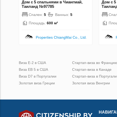
Дом с 5 спальнями в Чиангмай,
Дом с 5
Таиланд №97785
Таилан
Спален:
5
Ванных:
5
Спа
Площадь:
600 м²
Пло
Properties ChiangMai Co., Ltd.
Виза Е-2 в США
Стартап-виза во Франци
Виза ЕВ 5 в США
Стартап-виза в Канаде
Виза D7 в Португалии
Стартап-виза в Португали
Золотая виза Греции
Золотая виза Венгрии
НАВИГА