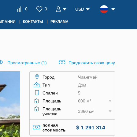
0
0
USD
ОМПАНИИ
КОНТАКТЫ
РЕКЛАМА
Просмотренные (1)
Предложить свою цену
Город
Чиангмай
Тип
Дом
Спален
5
Площадь
600 м²
Площадь
3360 м²
участка
полная
$ 1 291 314
стоимость