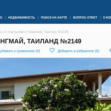
О
НЕДВИЖИМОСТЬ
ПОИСК НА КАРТЕ
ВОПРОС-ОТВЕТ
О К
м с 5 спальнями в Чиангмай, Таиланд №2149
АНГМАЙ, ТАИЛАНД №2149
обавить к сравнению
(
0
)
Добавить в избранное
(
0
)