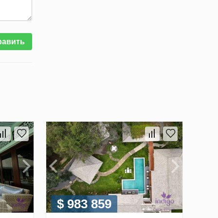
равить
$ 983 859