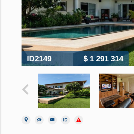
ID2149
$ 1 291 314