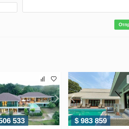
Отп
 506 533
$ 983 859