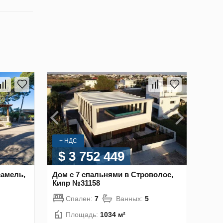
+ НДС
$ 3 752 449
самель,
Дом с 7 спальнями в Строволос,
Кипр №31158
Спален:
7
Ванных:
5
Площадь:
1034 м²