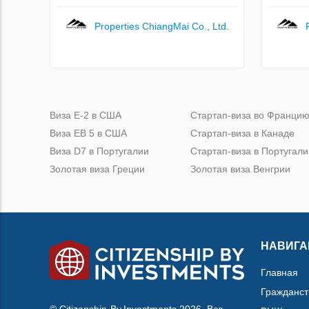
Properties ChiangMai Co., Ltd.
Виза Е-2 в США
Стартап-виза во Франци
Виза ЕВ 5 в США
Стартап-виза в Канаде
Виза D7 в Португалии
Стартап-виза в Португали
Золотая виза Греции
Золотая виза Венгрии
НАВИГА
Главная
Гражданст