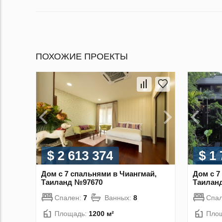
ПОХОЖИЕ ПРОЕКТЫ
$ 2 613 374
$ 1
Дом с 7 спальнями в Чиангмай,
Дом с 7
Таиланд №97670
Таилан
Спален:
7
Ванных:
8
Спа
Площадь:
1200 м²
Пло