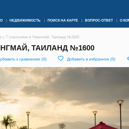
О
НЕДВИЖИМОСТЬ
ПОИСК НА КАРТЕ
ВОПРОС-ОТВЕТ
О К
м с 7 спальнями в Чиангмай, Таиланд №1600
АНГМАЙ, ТАИЛАНД №1600
обавить к сравнению
(
0
)
Добавить в избранное
(
0
)