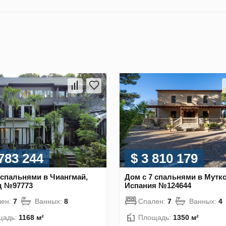
 783 244
$ 3 810 179
 спальнями в Чиангмай,
Дом с 7 спальнями в Мутк
д №97773
Испания №124644
лен:
7
Ванных:
8
Спален:
7
Ванных:
4
щадь:
1168 м²
Площадь:
1350 м²