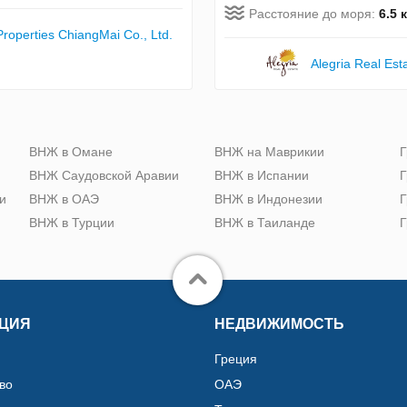
Расстояние до моря:
6.5 
Properties ChiangMai Co., Ltd.
Alegria Real Est
ю
ВНЖ в Омане
ВНЖ на Маврикии
Г
ВНЖ Саудовской Аравии
ВНЖ в Испании
Г
и
ВНЖ в ОАЭ
ВНЖ в Индонезии
Г
ВНЖ в Турции
ВНЖ в Таиланде
Г
ЦИЯ
НЕДВИЖИМОСТЬ
Греция
во
ОАЭ