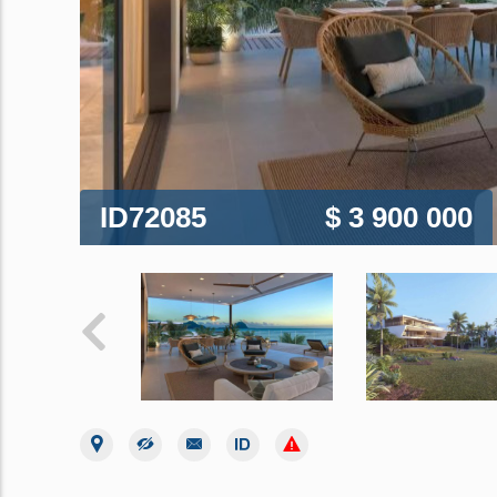
ID72085
$ 3 900 000