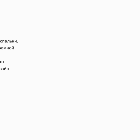
спальни,
громной
от
зайн