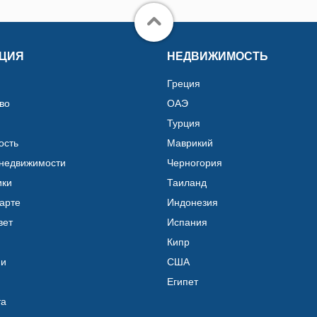
ЦИЯ
НЕДВИЖИМОСТЬ
Греция
во
ОАЭ
Турция
ость
Маврикий
 недвижимости
Черногория
ики
Таиланд
карте
Индонезия
вет
Испания
Кипр
ии
США
Египет
та