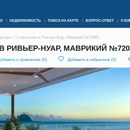
О
НЕДВИЖИМОСТЬ
ПОИСК НА КАРТЕ
ВОПРОС-ОТВЕТ
О К
артира с 3 спальнями в Ривьер-Нуар, Маврикий №72085
В РИВЬЕР-НУАР, МАВРИКИЙ №720
обавить к сравнению
(
0
)
Добавить в избранное
(
0
)