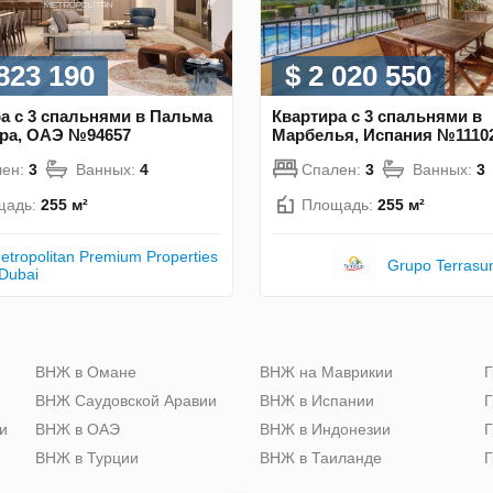
 823 190
$ 2 020 550
а с 3 спальнями в Пальма
Квартира с 3 спальнями в
ра, ОАЭ №94657
Марбелья, Испания №1110
лен:
3
Ванных:
4
Спален:
3
Ванных:
3
щадь:
255 м²
Площадь:
255 м²
etropolitan Premium Properties
Grupo Terrasu
 Dubai
ю
ВНЖ в Омане
ВНЖ на Маврикии
Г
ВНЖ Саудовской Аравии
ВНЖ в Испании
Г
и
ВНЖ в ОАЭ
ВНЖ в Индонезии
Г
ВНЖ в Турции
ВНЖ в Таиланде
Г