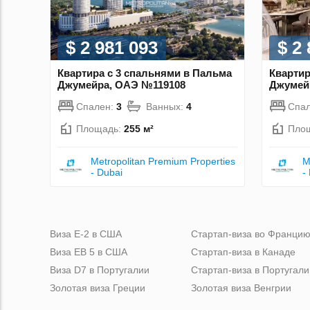
$ 2 981 093
$ 2
Квартира с 3 спальнями в Пальма
Квартир
Джумейра, ОАЭ №119108
Джумей
Спален:
3
Ванных:
4
Спа
Площадь:
255 м²
Пло
Metropolitan Premium Properties
M
- Dubai
-
Виза Е-2 в США
Стартап-виза во Франци
Виза ЕВ 5 в США
Стартап-виза в Канаде
Виза D7 в Португалии
Стартап-виза в Португали
Золотая виза Греции
Золотая виза Венгрии