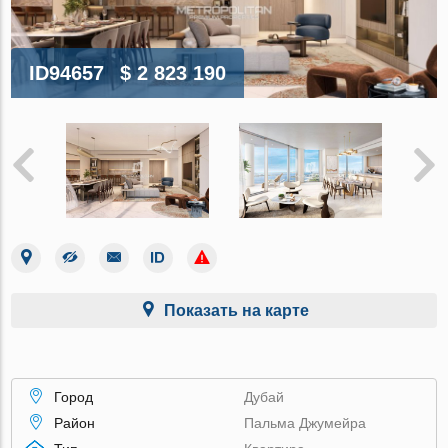
ID94657
$ 2 823 190
Показать на карте
Город
Дубай
Район
Пальма Джумейра