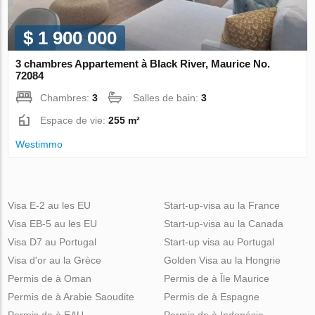
$ 1 900 000
3 chambres Appartement à Black River, Maurice No.
72084
Chambres:
3
Salles de bain:
3
Espace de vie:
255 m²
Westimmo
Visa E-2 au les EU
Start-up-visa au la France
Visa EB-5 au les EU
Start-up-visa au la Canada
Visa D7 au Portugal
Start-up visa au Portugal
Visa d'or au la Grèce
Golden Visa au la Hongrie
Permis de à Oman
Permis de à Île Maurice
Permis de à Arabie Saoudite
Permis de à Espagne
Permis de à EAU
Permis de à Indonésie