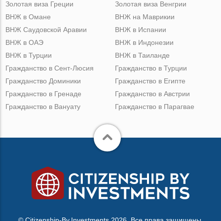
Золотая виза Греции
Золотая виза Венгрии
ВНЖ в Омане
ВНЖ на Маврикии
ВНЖ Саудовской Аравии
ВНЖ в Испании
ВНЖ в ОАЭ
ВНЖ в Индонезии
ВНЖ в Турции
ВНЖ в Таиланде
Гражданство в Сент-Люсия
Гражданство в Турции
Гражданство Доминики
Гражданство в Египте
Гражданство в Гренаде
Гражданство в Австрии
Гражданство в Вануату
Гражданство в Парагвае
© Citizenship-By.Investments 2026. Все права защищены.