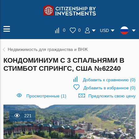
0
0
USD
Недвижимость для гражданства и ВНЖ
КОНДОМИНИУМ С 3 СПАЛЬНЯМИ В
СТИМБОТ СПРИНГС, США №62240
Добавить к сравнению
(
0
)
Добавить в избранное
(
0
)
Просмотренные (1)
Предложить свою цену
221