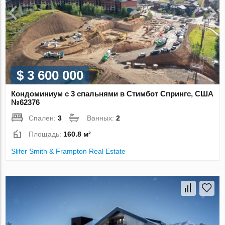
$ 3 600 000
Кондоминиум с 3 спальнями в Стимбот Спрингс, США
№62376
Спален:
3
Ванных:
2
Площадь:
160.8 м²
Slifer Smith & Frampton Real Estate