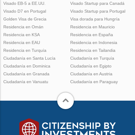
Visado EB-5 a EE.UU.
Visado Startup para Canadá
Visado D7 en Portugal
Visado Startup para Portugal
Golden Visa de Grecia
Visa dorada para Hungría
Residencia en Omán
Residencia en Mauricio
Residencia en KSA
Residencia en España
Residencia en EAU
Residencia en Indonesia
Residencia en Turquía
Residencia en Tailandia
Ciudadanía en Santa Lucía
Ciudadanía en Turquía
Ciudadanía en Dominica
Ciudadanía en Egipto
Ciudadanía en Granada
Ciudadanía en Austria
Ciudadanía en Vanuatu
Ciudadanía en Paraguay