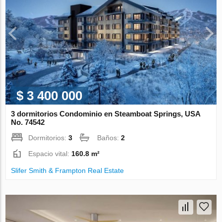
$ 3 400 000
3 dormitorios Condominio en Steamboat Springs, USA
No. 74542
Dormitorios:
3
Baños:
2
Espacio vital:
160.8 m²
Slifer Smith & Frampton Real Estate