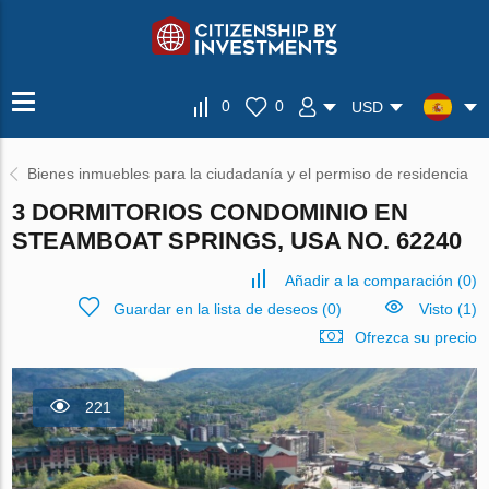
0
0
USD
Bienes inmuebles para la ciudadanía y el permiso de residencia
3 DORMITORIOS CONDOMINIO EN
STEAMBOAT SPRINGS, USA NO. 62240
Añadir a la comparación
(
0
)
Guardar en la lista de deseos
(
0
)
Visto (1)
Ofrezca su precio
221