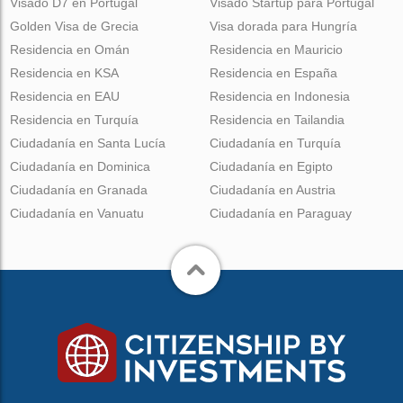
Visado D7 en Portugal
Visado Startup para Portugal
Golden Visa de Grecia
Visa dorada para Hungría
Residencia en Omán
Residencia en Mauricio
Residencia en KSA
Residencia en España
Residencia en EAU
Residencia en Indonesia
Residencia en Turquía
Residencia en Tailandia
Ciudadanía en Santa Lucía
Ciudadanía en Turquía
Ciudadanía en Dominica
Ciudadanía en Egipto
Ciudadanía en Granada
Ciudadanía en Austria
Ciudadanía en Vanuatu
Ciudadanía en Paraguay