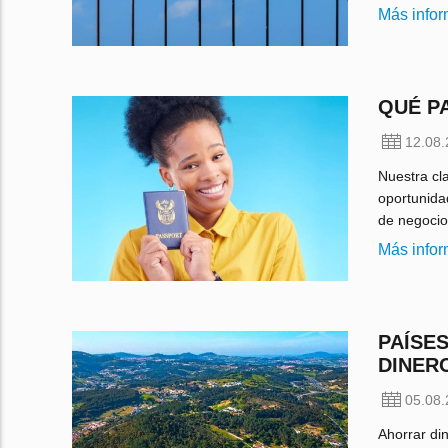
Más info
QUÉ P
12.08
Nuestra cl
oportunida
de negocio
Más info
PAÍSE
DINER
05.08
Ahorrar di