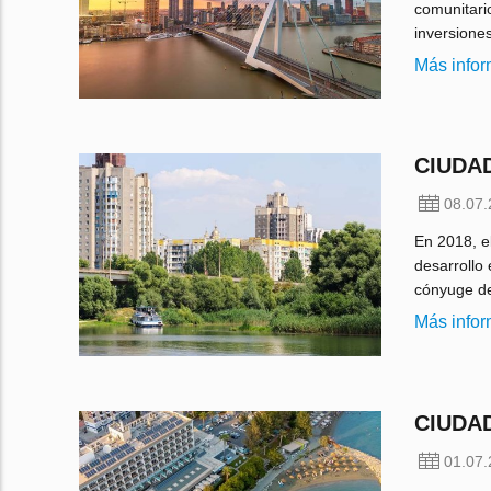
comunitario
inversiones
Más info
CIUDA
08.07
En 2018, e
desarrollo
cónyuge de
Más info
CIUDA
01.07