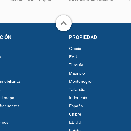
Residencia en Turquía
Residencia en Tailandia
C
CIÓN
PROPIEDAD
Grecia
a
EAU
Turquía
Mauricio
nmobiliarias
Montenegro
s
Tailandia
el mapa
Indonesia
frecuentes
España
Chipre
omos
EE.UU.
Egipto