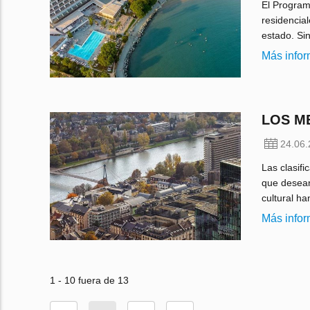
El Program
residencial
estado. Si
Más info
LOS M
24.06
Las clasif
que desean
cultural h
Más info
1 - 10 fuera de 13