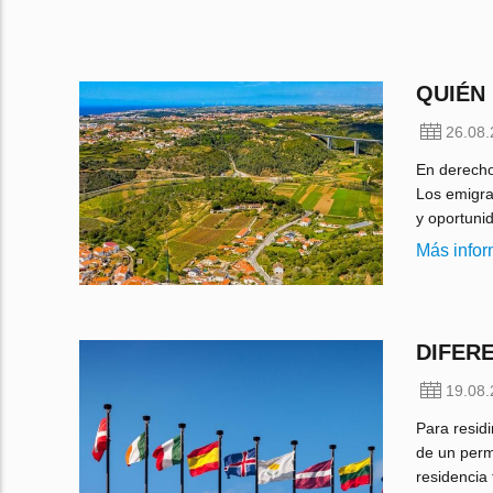
QUIÉN
26.08
En derecho 
Los emigra
y oportunid
Más info
DIFER
19.08
Para residi
de un perm
residencia 