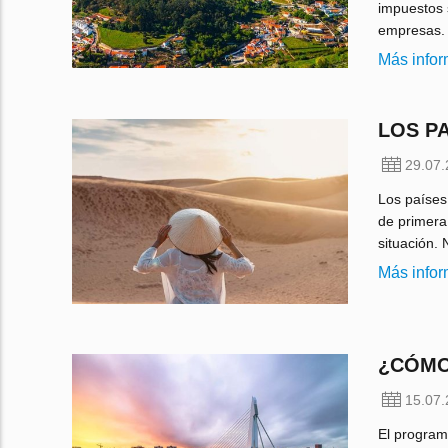
impuestos 
empresas. 
Más info
LOS P
29.07
Los países
de primera
situación.
Más info
¿CÓMO
15.07
El program