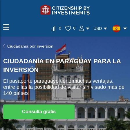
0
0
USD
Ciudadanía por inversión
CIUDADANÍA EN PARAGUAY PARA LA
INVERSIÓN
El pasaporte paraguayo tiene muchas ventajas,
entre ellas la posibilidad de visitar sin visado más de
140 países
Consulta gratis