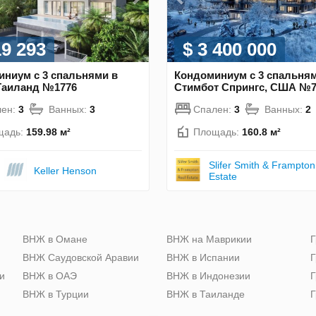
19 293
$ 3 400 000
ниум с 3 спальнями в
Кондоминиум с 3 спальням
Таиланд №1776
Стимбот Спрингс, США №7
лен:
3
Ванных:
3
Спален:
3
Ванных:
2
щадь:
159.98 м²
Площадь:
160.8 м²
Slifer Smith & Frampton
Keller Henson
Estate
ю
ВНЖ в Омане
ВНЖ на Маврикии
Г
ВНЖ Саудовской Аравии
ВНЖ в Испании
Г
и
ВНЖ в ОАЭ
ВНЖ в Индонезии
Г
ВНЖ в Турции
ВНЖ в Таиланде
Г