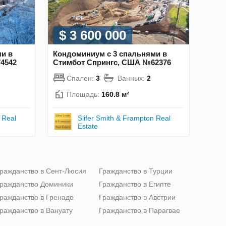
$ 3 600 000
и в
Кондоминиум с 3 спальнями в
4542
Стимбот Спрингс, США №62376
Спален:
3
Ванных:
2
Площадь:
160.8 м²
 Real
Slifer Smith & Frampton Real
Estate
ражданство в Сент-Люсия
Гражданство в Турции
ражданство Доминики
Гражданство в Египте
ражданство в Гренаде
Гражданство в Австрии
ражданство в Вануату
Гражданство в Парагвае