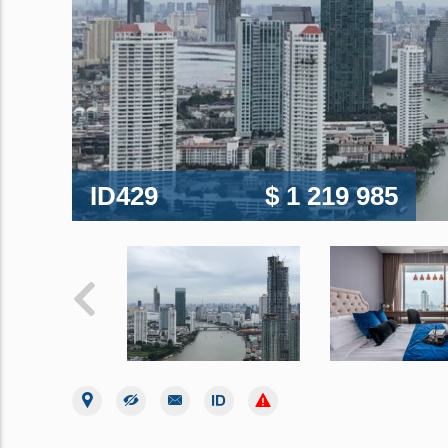
ID429
$ 1 219 985