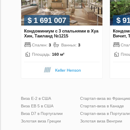
$ 1 691 007
$ 9
Кондоминиум с 3 спальнями в Хуа
Кондоми
Хин, Таиланд №1215
Вичит, 
Спален:
3
Ванных:
3
Спа
Площадь:
160 м²
Пло
Keller Henson
Виза Е-2 в США
Стартап-виза во Франци
Виза ЕВ 5 в США
Стартап-виза в Канаде
Виза D7 в Португалии
Стартап-виза в Португали
Золотая виза Греции
Золотая виза Венгрии