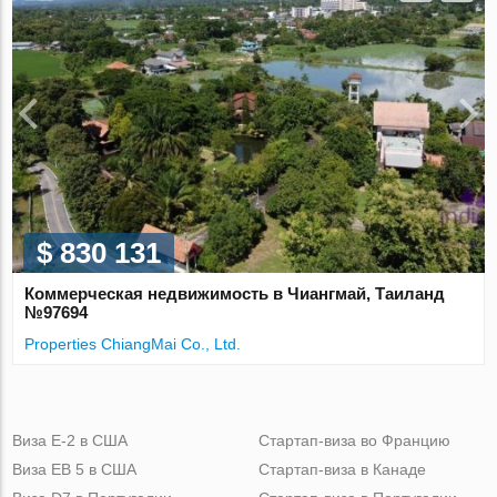
$ 830 131
Коммерческая недвижимость в Чиангмай, Таиланд
№97694
Properties ChiangMai Co., Ltd.
Виза Е-2 в США
Стартап-виза во Францию
Виза ЕВ 5 в США
Стартап-виза в Канаде