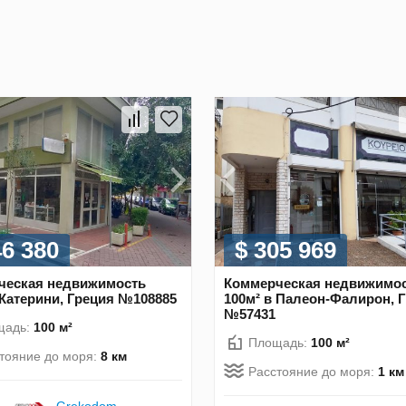
46 380
$ 305 969
ческая недвижимость
Коммерческая недвижимо
 Катерини, Греция №108885
100м² в Палеон-Фалирон, 
№57431
щадь:
100 м²
Площадь:
100 м²
тояние до моря:
8 км
Расстояние до моря:
1 км
Grekodom