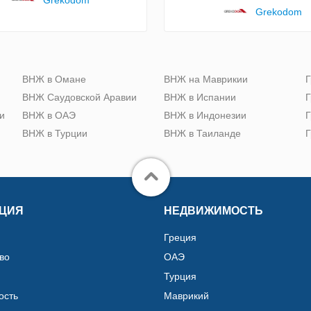
Grekodom
ю
ВНЖ в Омане
ВНЖ на Маврикии
Г
ВНЖ Саудовской Аравии
ВНЖ в Испании
Г
и
ВНЖ в ОАЭ
ВНЖ в Индонезии
Г
ВНЖ в Турции
ВНЖ в Таиланде
Г
ЦИЯ
НЕДВИЖИМОСТЬ
Греция
во
ОАЭ
Турция
ость
Маврикий