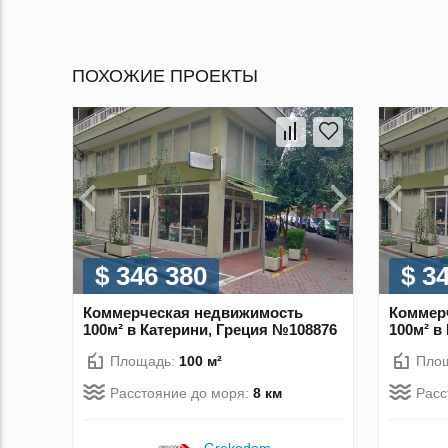
ПОХОЖИЕ ПРОЕКТЫ
$ 346 380
$ 3
Коммерческая недвижимость
Коммер
100м² в Катерини, Греция №108876
100м² в
Площадь:
100 м²
Пло
Расстояние до моря:
8 км
Расс
Grekodom