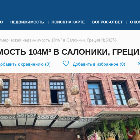
О
НЕДВИЖИМОСТЬ
ПОИСК НА КАРТЕ
ВОПРОС-ОТВЕТ
О К
ммерческая недвижимость 104м² в Салоники, Греция №54278
СТЬ 104М² В САЛОНИКИ, ГРЕЦИ
обавить к сравнению
(
0
)
Добавить в избранное
(
0
)