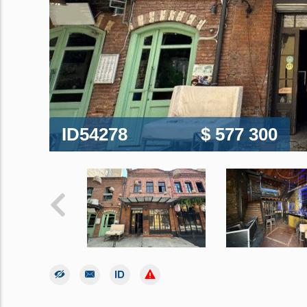
ID54278
$ 577 300