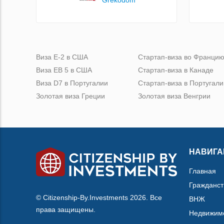
Виза Е-2 в США
Стартап-виза во Франци
Виза ЕВ 5 в США
Стартап-виза в Канаде
Виза D7 в Португалии
Стартап-виза в Португали
Золотая виза Греции
Золотая виза Венгрии
НАВИГА
Главная
Гражданст
© Citizenship-By.Investments 2026. Все
ВНЖ
права защищены.
Недвижим