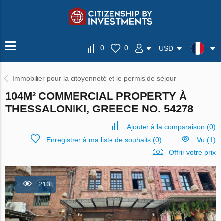
0
0
USD
Immobilier pour la citoyenneté et le permis de séjour
104M² COMMERCIAL PROPERTY À
THESSALONIKI, GREECE NO. 54278
Ajouter à la comparaison
(
0
)
Enregistrer à ma liste de souhaits
(
0
)
Vu (1)
Offrir votre prix
213