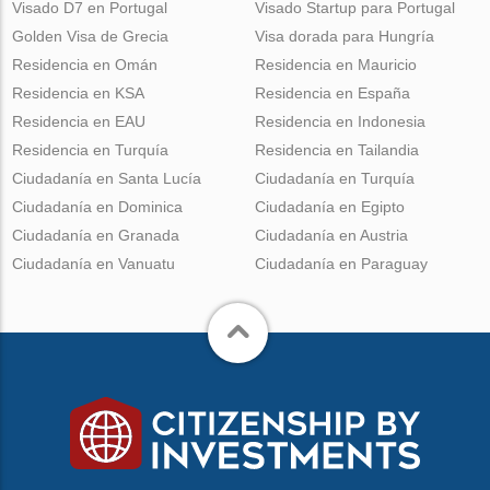
Visado D7 en Portugal
Visado Startup para Portugal
Golden Visa de Grecia
Visa dorada para Hungría
Residencia en Omán
Residencia en Mauricio
Residencia en KSA
Residencia en España
Residencia en EAU
Residencia en Indonesia
Residencia en Turquía
Residencia en Tailandia
Ciudadanía en Santa Lucía
Ciudadanía en Turquía
Ciudadanía en Dominica
Ciudadanía en Egipto
Ciudadanía en Granada
Ciudadanía en Austria
Ciudadanía en Vanuatu
Ciudadanía en Paraguay