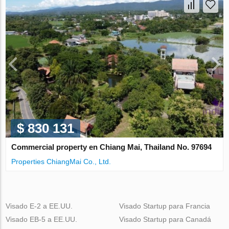
$ 830 131
Commercial property en Chiang Mai, Thailand No. 97694
Properties ChiangMai Co., Ltd.
Visado E-2 a EE.UU.
Visado Startup para Francia
Visado EB-5 a EE.UU.
Visado Startup para Canadá