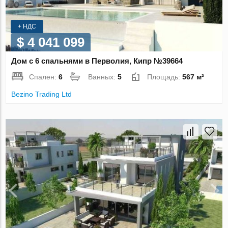
+ НДС
$ 4 041 099
Дом с 6 спальнями в Перволия, Кипр №39664
Спален:
6
Ванных:
5
Площадь:
567 м²
Bezino Trading Ltd