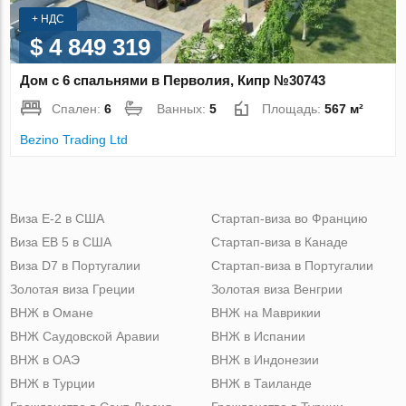
+ НДС
$ 4 849 319
Дом с 6 спальнями в Перволия, Кипр №30743
Спален:
6
Ванных:
5
Площадь:
567 м²
Bezino Trading Ltd
Виза Е-2 в США
Стартап-виза во Францию
Виза ЕВ 5 в США
Стартап-виза в Канаде
Виза D7 в Португалии
Стартап-виза в Португалии
Золотая виза Греции
Золотая виза Венгрии
ВНЖ в Омане
ВНЖ на Маврикии
ВНЖ Саудовской Аравии
ВНЖ в Испании
ВНЖ в ОАЭ
ВНЖ в Индонезии
ВНЖ в Турции
ВНЖ в Таиланде