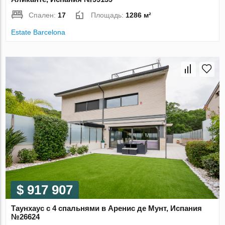
Спален:
17
Площадь:
1286 м²
Estate Barcelona
$ 917 907
Таунхаус с 4 спальнями в Аренис де Мунт, Испания
№26624