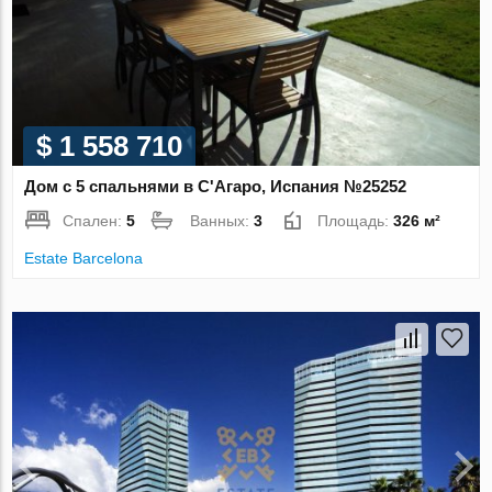
$ 1 558 710
Дом с 5 спальнями в С'Агаро, Испания №25252
Спален:
5
Ванных:
3
Площадь:
326 м²
Estate Barcelona