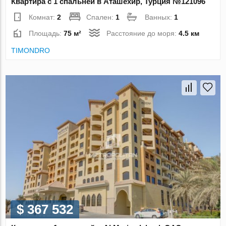
Квартира с 1 спальней в Аташехир, Турция №121096
Комнат:
2
Спален:
1
Ванных:
1
Площадь:
75 м²
Расстояние до моря:
4.5 км
TIMONDRO
$ 367 532