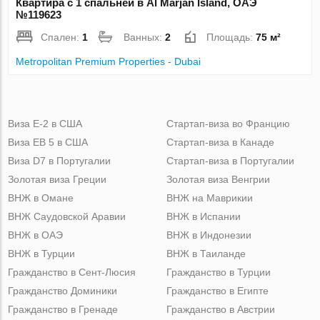
Квартира с 1 спальней в Al Marjan Island, ОАЭ
№119623
Спален:
1
Ванных:
2
Площадь:
75 м²
Metropolitan Premium Properties - Dubai
Виза Е-2 в США
Стартап-виза во Францию
Виза ЕВ 5 в США
Стартап-виза в Канаде
Виза D7 в Португалии
Стартап-виза в Португалии
Золотая виза Греции
Золотая виза Венгрии
ВНЖ в Омане
ВНЖ на Маврикии
ВНЖ Саудовской Аравии
ВНЖ в Испании
ВНЖ в ОАЭ
ВНЖ в Индонезии
ВНЖ в Турции
ВНЖ в Таиланде
Гражданство в Сент-Люсия
Гражданство в Турции
Гражданство Доминики
Гражданство в Египте
Гражданство в Гренаде
Гражданство в Австрии