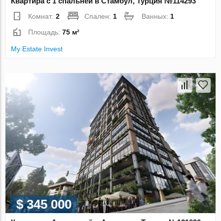
Квартира с 1 спальней в Стамбул, Турция №114293
Комнат:
2
Спален:
1
Ванных:
1
Площадь:
75 м²
My Estate Invest
$ 345 000