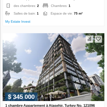
des chambres:
2
Chambres:
1
Salles de bain:
1
Espace de vie:
75 m²
My Estate Invest
$ 345 000
1 chambre Appartement à Atasehir, Turkey No. 121096