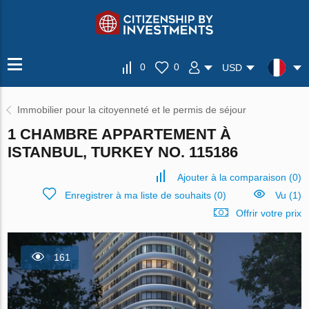
0
0
USD
Immobilier pour la citoyenneté et le permis de séjour
1 CHAMBRE APPARTEMENT À
ISTANBUL, TURKEY NO. 115186
Ajouter à la comparaison
(
0
)
Enregistrer à ma liste de souhaits
(
0
)
Vu (1)
Offrir votre prix
161