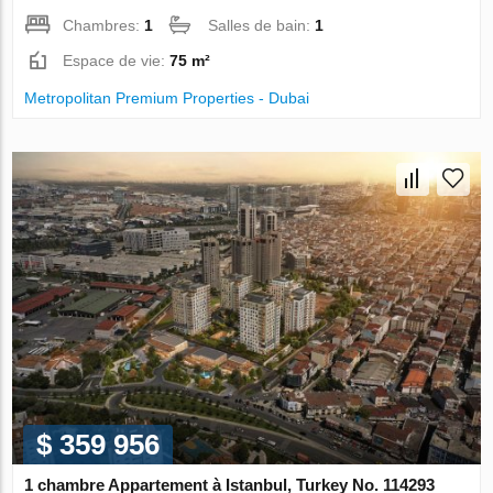
Chambres:
1
Salles de bain:
1
Espace de vie:
75 m²
Metropolitan Premium Properties - Dubai
$ 359 956
1 chambre Appartement à Istanbul, Turkey No. 114293