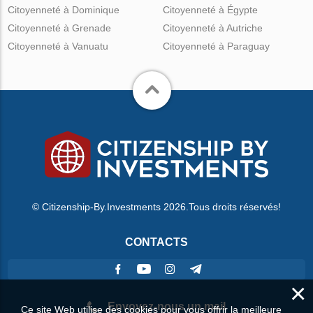
Citoyenneté à Dominique
Citoyenneté à Égypte
Citoyenneté à Grenade
Citoyenneté à Autriche
Citoyenneté à Vanuatu
Citoyenneté à Paraguay
© Citizenship-By.Investments 2026.Tous droits réservés!
CONTACTS
×
Envoyez-nous un mail
Ce site Web utilise des cookies pour vous offrir la meilleure