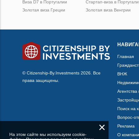
Виза D7 в Португалии
Стартап-виза в Португали
Золотая виза Греции
Золотая виза Венгрии
НАВИГА
Главная
Гражданст
© Citizenship-By.Investments 2026. Все
ВНЖ
права защищены.
Недвижим
Агентства
Застройщ
Поиск на 
Вопрос-от
×
Реклама
На этом сайте мы используем cookie-
О компан