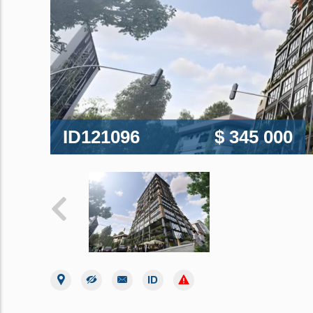
ID121096
$ 345 000