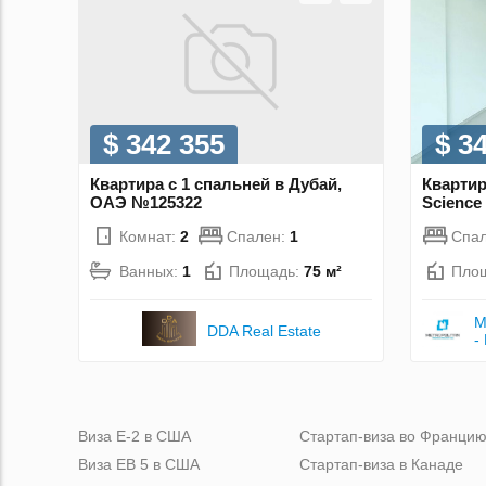
$ 342 355
$ 3
Квартира с 1 спальней в Дубай,
Квартир
ОАЭ №125322
Science
Комнат:
2
Спален:
1
Спа
Ванных:
1
Площадь:
75 м²
Пло
M
DDA Real Estate
-
Виза Е-2 в США
Стартап-виза во Франци
Виза ЕВ 5 в США
Стартап-виза в Канаде