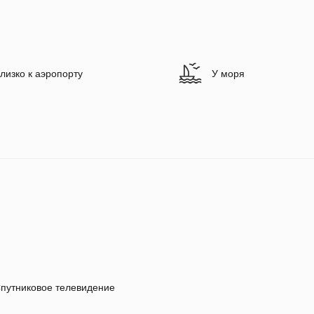
лизко к аэропорту
У моря
путниковое телевидение