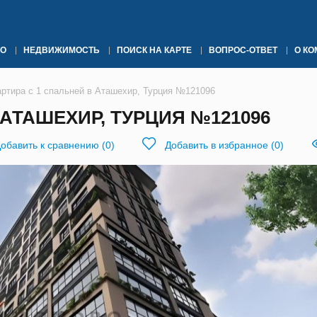
О
НЕДВИЖИМОСТЬ
ПОИСК НА КАРТЕ
ВОПРОС-ОТВЕТ
О К
артира с 1 спальней в Аташехир, Турция №121096
 АТАШЕХИР, ТУРЦИЯ №121096
обавить к сравнению
(
0
)
Добавить в избранное
(
0
)