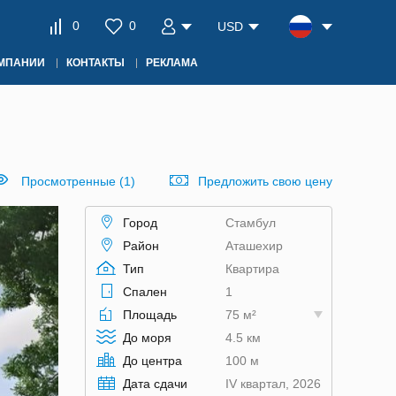
0
0
USD
ОМПАНИИ
КОНТАКТЫ
РЕКЛАМА
Просмотренные (1)
Предложить свою цену
Город
Стамбул
Район
Аташехир
Тип
Квартира
Спален
1
Площадь
75 м²
До моря
4.5 км
До центра
100 м
Дата сдачи
IV квартал, 2026