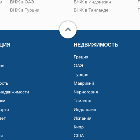
и
ВНЖ в ОАЭ
ВНЖ в Индонезии
Г
ВНЖ в Турции
ВНЖ в Таиланде
Г
ЦИЯ
НЕДВИЖИМОСТЬ
Греция
во
ОАЭ
Турция
ость
Маврикий
 недвижимости
Черногория
ики
Таиланд
карте
Индонезия
вет
Испания
Кипр
ии
США