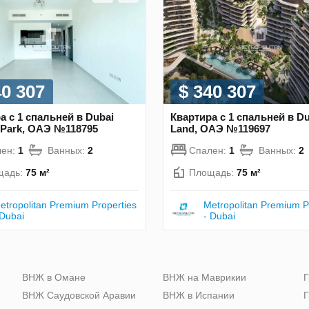
40 307
$ 340 307
а с 1 спальней в Dubai
Квартира с 1 спальней в Du
 Park, ОАЭ №118795
Land, ОАЭ №119697
лен:
1
Ванных:
2
Спален:
1
Ванных:
2
щадь:
75 м²
Площадь:
75 м²
etropolitan Premium Properties
Metropolitan Premium P
 Dubai
- Dubai
ю
ВНЖ в Омане
ВНЖ на Маврикии
Г
ВНЖ Саудовской Аравии
ВНЖ в Испании
Г