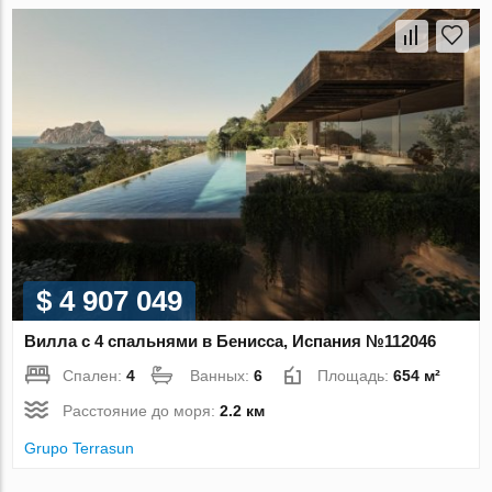
$ 4 907 049
Вилла с 4 спальнями в Бенисса, Испания №112046
Спален:
4
Ванных:
6
Площадь:
654 м²
Расстояние до моря:
2.2 км
Grupo Terrasun