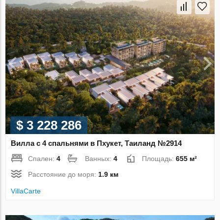
$ 3 228 286
Вилла с 4 спальнями в Пхукет, Таиланд №2914
Спален:
4
Ванных:
4
Площадь:
655 м²
Расстояние до моря:
1.9 км
VillaСarte