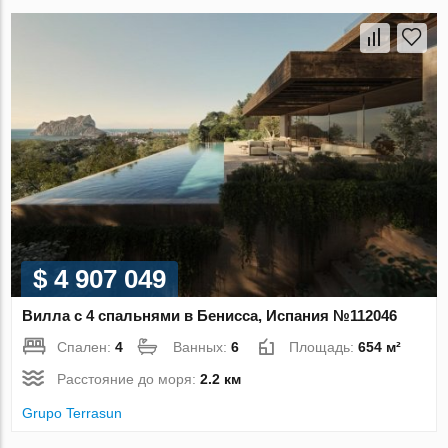
$ 4 907 049
Вилла с 4 спальнями в Бенисса, Испания №112046
Спален:
4
Ванных:
6
Площадь:
654 м²
Расстояние до моря:
2.2 км
Grupo Terrasun