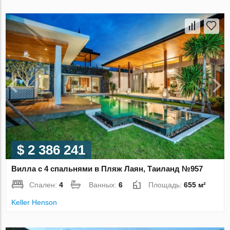
$ 2 386 241
Вилла с 4 спальнями в Пляж Лаян, Таиланд №957
Спален:
4
Ванных:
6
Площадь:
655 м²
Keller Henson