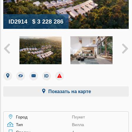
ID2914
$ 3 228 286
Показать на карте
Город
Пхукет
Тип
Вилла