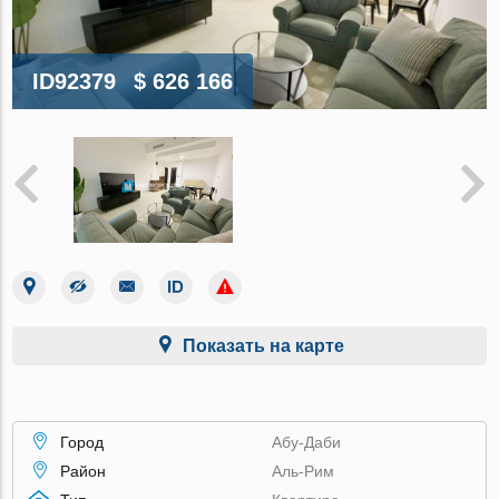
ID92379
$ 626 166
Показать на карте
Город
Абу-Даби
Район
Аль-Рим