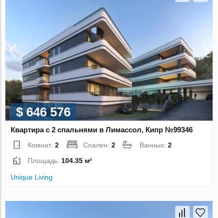
$ 646 576
Квартира с 2 спальнями в Лимассол, Кипр №99346
Комнат:
2
Спален:
2
Ванных:
2
Площадь:
104.35 м²
Unique Living