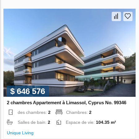
$ 646 576
2 chambres Appartement à Limassol, Cyprus No. 99346
des chambres:
2
Chambres:
2
Salles de bain:
2
Espace de vie:
104.35 m²
Unique Living