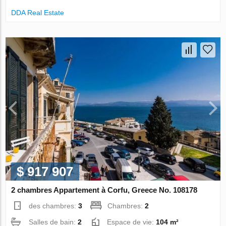
DDA Real Estate
$ 917 907
2 chambres Appartement à Corfu, Greece No. 108178
des chambres:
3
Chambres:
2
Salles de bain:
2
Espace de vie:
104 m²