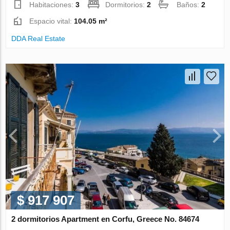
Habitaciones:
3
Dormitorios:
2
Baños:
2
Espacio vital:
104.05 m²
DDA Real Estate
$ 917 907
2 dormitorios Apartment en Corfu, Greece No. 84674