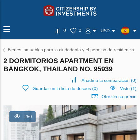
0
0
USD
Bienes inmuebles para la ciudadanía y el permiso de residencia
2 DORMITORIOS APARTMENT EN
BANGKOK, THAILAND NO. 95939
Añadir a la comparación
(
0
)
Guardar en la lista de deseos
(
0
)
Visto (1)
Ofrezca su precio
250