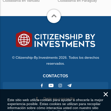
Ciudadanía en Vanuatu
Ciudadanía en Paraguay
© Citizenship-By.Investments 2026. Todos los derechos
reservados.
CONTACTOS
×
Deje su consulta
Este sitio web utiliza cookies para ayudar a ofrecerle la mejor
experiencia posible. Estas cookies se utilizan para recopilar
información sobre cómo interactúa usted con nuestro sitio