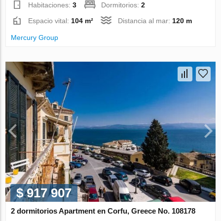
Habitaciones:
3
Dormitorios:
2
Espacio vital:
104 m²
Distancia al mar:
120 m
Mercury Group
$ 917 907
2 dormitorios Apartment en Corfu, Greece No. 108178