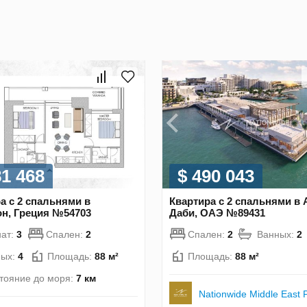
81 468
$ 490 043
а с 2 спальнями в
Квартира с 2 спальнями в 
н, Греция №54703
Даби, ОАЭ №89431
ат:
3
Спален:
2
Спален:
2
Ванных:
2
ных:
4
Площадь:
88 м²
Площадь:
88 м²
тояние до моря:
7 км
Nationwide Middle East P