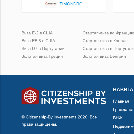
TIMONDRO
Виза Е-2 в США
Стартап-виза во Франци
Виза ЕВ 5 в США
Стартап-виза в Канаде
Виза D7 в Португалии
Стартап-виза в Португали
Золотая виза Греции
Золотая виза Венгрии
НАВИГА
Главная
Гражданст
© Citizenship-By.Investments 2026. Все
ВНЖ
права защищены.
Недвижим