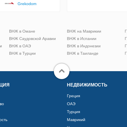
Grekodom
ю
ВНЖ в Омане
ВНЖ на Маврикии
Г
ВНЖ Саудовской Аравии
ВНЖ в Испании
Г
и
ВНЖ в ОАЭ
ВНЖ в Индонезии
Г
ВНЖ в Турции
ВНЖ в Таиланде
Г
ЦИЯ
НЕДВИЖИМОСТЬ
Греция
во
ОАЭ
Турция
ость
Маврикий