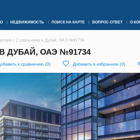
О
НЕДВИЖИМОСТЬ
ПОИСК НА КАРТЕ
ВОПРОС-ОТВЕТ
О К
артира с 2 спальнями в Дубай, ОАЭ №91734
В ДУБАЙ, ОАЭ №91734
обавить к сравнению
(
0
)
Добавить в избранное
(
0
)