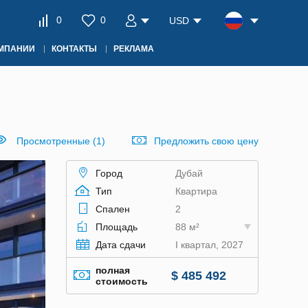
0
0
USD
ОМПАНИИ
КОНТАКТЫ
РЕКЛАМА
Просмотренные (1)
Предложить свою цену
Город
Дубай
Тип
Квартира
Спален
2
Площадь
88 м²
Дата сдачи
I квартал, 2027
полная
$ 485 492
стоимость