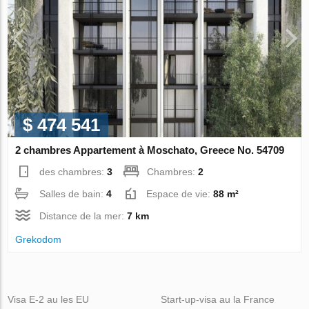
$ 474 541
2 chambres Appartement à Moschato, Greece No. 54709
des chambres:
3
Chambres:
2
Salles de bain:
4
Espace de vie:
88 m²
Distance de la mer:
7 km
Grekodom
Visa E-2 au les EU
Start-up-visa au la France