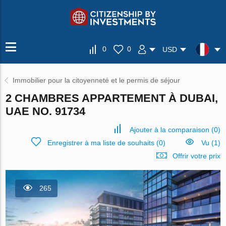
0
0
USD
Immobilier pour la citoyenneté et le permis de séjour
2 CHAMBRES APPARTEMENT À DUBAI,
UAE NO. 91734
Ajouter à la comparaison
(
0
)
Enregistrer à ma liste de souhaits
(
0
)
Vu (1)
Offrir votre prix
265