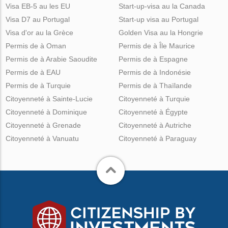
Visa EB-5 au les EU
Start-up-visa au la Canada
Visa D7 au Portugal
Start-up visa au Portugal
Visa d'or au la Grèce
Golden Visa au la Hongrie
Permis de à Oman
Permis de à Île Maurice
Permis de à Arabie Saoudite
Permis de à Espagne
Permis de à EAU
Permis de à Indonésie
Permis de à Turquie
Permis de à Thaïlande
Citoyenneté à Sainte-Lucie
Citoyenneté à Turquie
Citoyenneté à Dominique
Citoyenneté à Égypte
Citoyenneté à Grenade
Citoyenneté à Autriche
Citoyenneté à Vanuatu
Citoyenneté à Paraguay