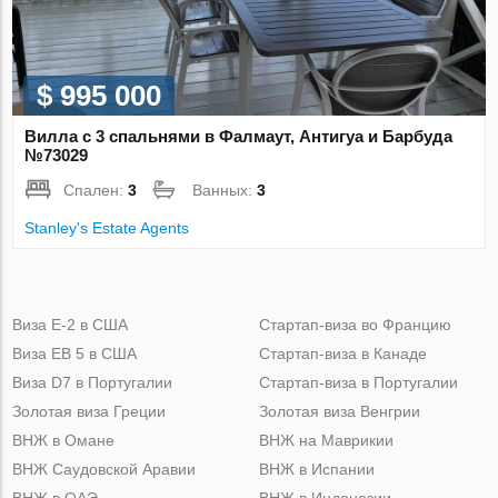
$ 995 000
Вилла с 3 спальнями в Фалмаут, Антигуа и Барбуда
№73029
Спален:
3
Ванных:
3
Stanley's Estate Agents
Виза Е-2 в США
Стартап-виза во Францию
Виза ЕВ 5 в США
Стартап-виза в Канаде
Виза D7 в Португалии
Стартап-виза в Португалии
Золотая виза Греции
Золотая виза Венгрии
ВНЖ в Омане
ВНЖ на Маврикии
ВНЖ Саудовской Аравии
ВНЖ в Испании
ВНЖ в ОАЭ
ВНЖ в Индонезии