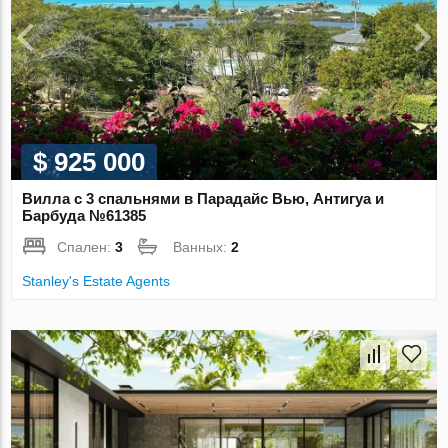
$ 925 000
Вилла с 3 спальнями в Парадайс Вью, Антигуа и
Барбуда №61385
Спален:
3
Ванных:
2
Stanley's Estate Agents