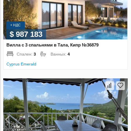
+ НДС
$ 987 183
Вилла с 3 спальнями в Тала, Кипр №36879
Спален:
3
Ванных:
4
Cyprus Emerald