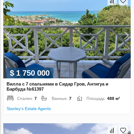
$ 1 750 000
Вилла с 7 спальнями в Сидар Гров, Антигуа и
Барбуда №61397
Спален:
7
Ванных:
7
Площадь:
488 м²
Stanley's Estate Agents