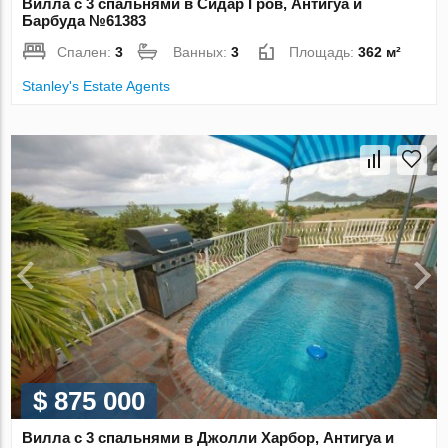
Вилла с 3 спальнями в Сидар Гров, Антигуа и
Барбуда №61383
Спален:
3
Ванных:
3
Площадь:
362 м²
Stanley's Estate Agents
$ 875 000
Вилла с 3 спальнями в Джолли Харбор, Антигуа и