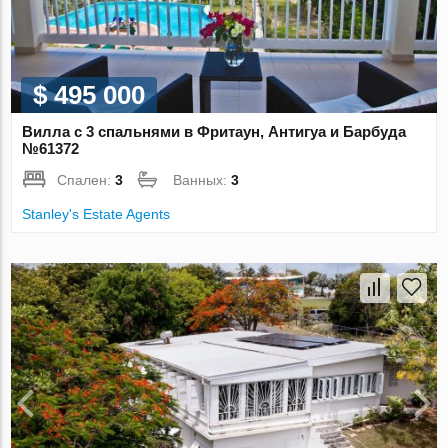
$ 495 000
Вилла с 3 спальнями в Фритаун, Антигуа и Барбуда
№61372
Спален:
3
Ванных:
3
Stanley's Estate Agents