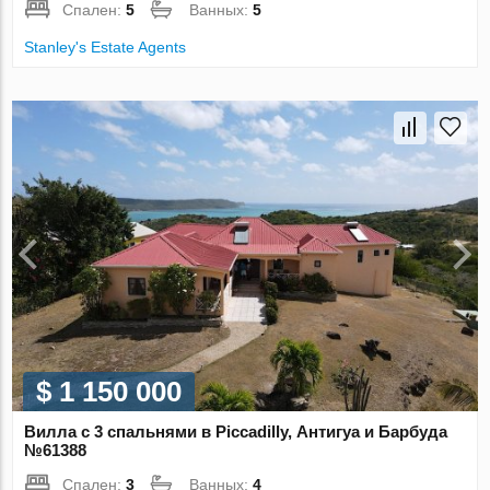
Спален:
5
Ванных:
5
Stanley's Estate Agents
$ 1 150 000
Вилла с 3 спальнями в Piccadilly, Антигуа и Барбуда
№61388
Спален:
3
Ванных:
4