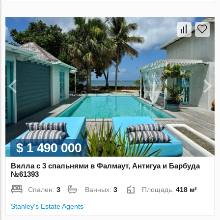
$ 1 490 000
Вилла с 3 спальнями в Фалмаут, Антигуа и Барбуда
№61393
Спален:
3
Ванных:
3
Площадь:
418 м²
Stanley's Estate Agents