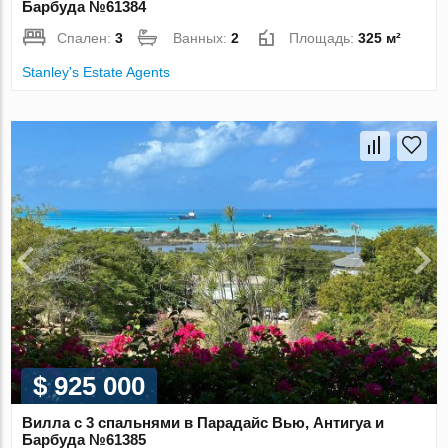
Барбуда №61384
Спален:
3
Ванных:
2
Площадь:
325 м²
Stanley's Estate Agents
$ 925 000
Вилла с 3 спальнями в Парадайс Вью, Антигуа и
Барбуда №61385