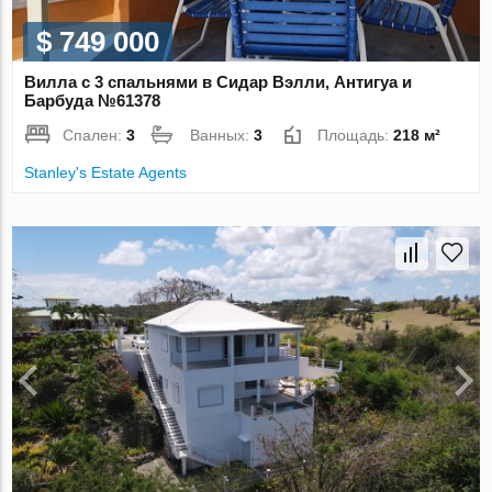
$ 749 000
Вилла с 3 спальнями в Сидар Вэлли, Антигуа и
Барбуда №61378
Спален:
3
Ванных:
3
Площадь:
218 м²
Stanley's Estate Agents