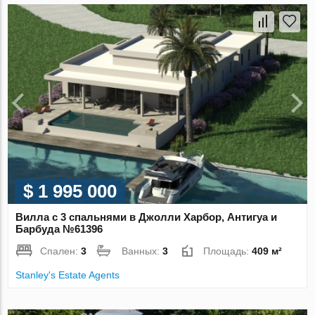
$ 1 995 000
Вилла с 3 спальнями в Джолли Харбор, Антигуа и
Барбуда №61396
Спален:
3
Ванных:
3
Площадь:
409 м²
Stanley's Estate Agents