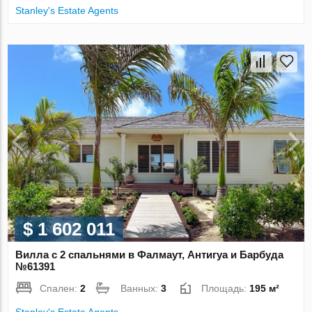
Stanley's Estate Agents
$ 1 602 011
Вилла с 2 спальнями в Фалмаут, Антигуа и Барбуда
№61391
Спален:
2
Ванных:
3
Площадь:
195 м²