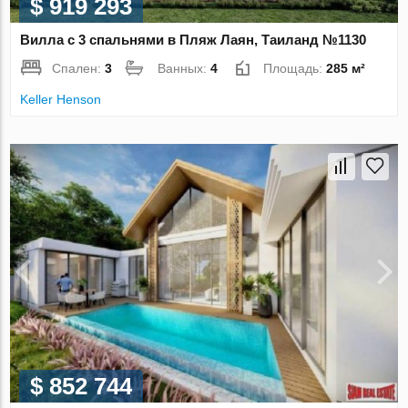
$ 919 293
Вилла с 3 спальнями в Пляж Лаян, Таиланд №1130
Спален:
3
Ванных:
4
Площадь:
285 м²
Keller Henson
$ 852 744