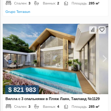
Спален:
3
Ванных:
2
Площадь:
285 м²
Grupo Terrasun
$ 821 983
Вилла с 3 спальнями в Пляж Лаян, Таиланд №1129
Спален:
3
Ванных:
4
Площадь:
285 м²