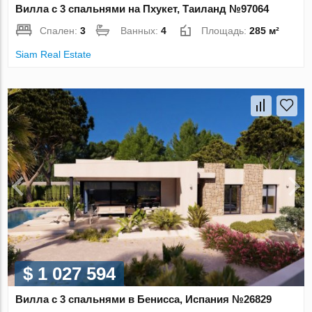
Вилла с 3 спальнями на Пхукет, Таиланд №97064
Спален:
3
Ванных:
4
Площадь:
285 м²
Siam Real Estate
$ 1 027 594
Вилла с 3 спальнями в Бенисса, Испания №26829