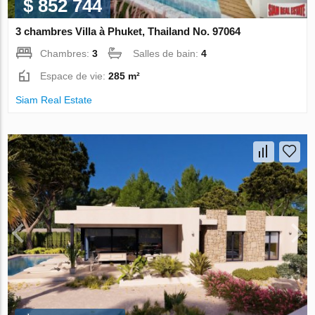
$ 852 744
3 chambres Villa à Phuket, Thailand No. 97064
Chambres:
3
Salles de bain:
4
Espace de vie:
285 m²
Siam Real Estate