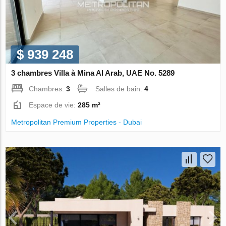
$ 939 248
3 chambres Villa à Mina Al Arab, UAE No. 5289
Chambres:
3
Salles de bain:
4
Espace de vie:
285 m²
Metropolitan Premium Properties - Dubai