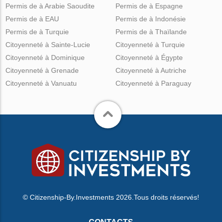
Permis de à Arabie Saoudite
Permis de à Espagne
Permis de à EAU
Permis de à Indonésie
Permis de à Turquie
Permis de à Thaïlande
Citoyenneté à Sainte-Lucie
Citoyenneté à Turquie
Citoyenneté à Dominique
Citoyenneté à Égypte
Citoyenneté à Grenade
Citoyenneté à Autriche
Citoyenneté à Vanuatu
Citoyenneté à Paraguay
© Citizenship-By.Investments 2026.Tous droits réservés!