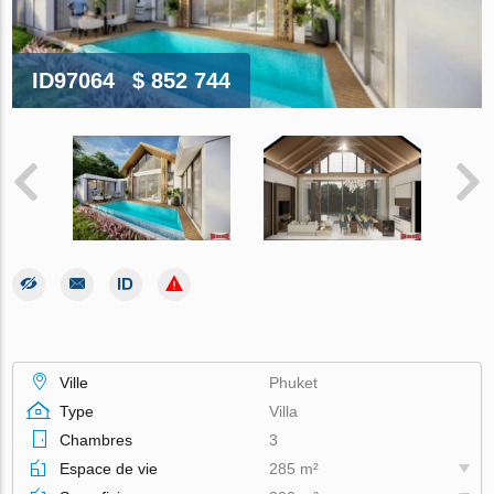
ID97064
$ 852 744
Ville
Phuket
Type
Villa
Chambres
3
Espace de vie
285 m²