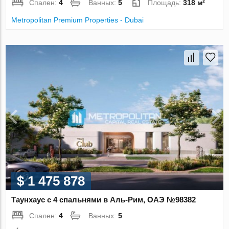
Спален:
4
Ванных:
5
Площадь:
318 м²
Metropolitan Premium Properties - Dubai
$ 1 475 878
Таунхаус с 4 спальнями в Аль-Рим, ОАЭ №98382
Спален:
4
Ванных:
5