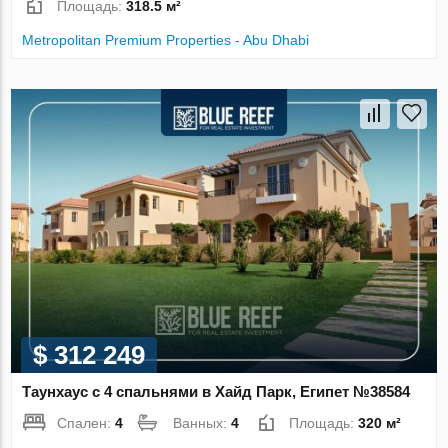
Площадь:
318.5 м²
Metropolitan Premium Properties - Abu Dhabi
$ 312 249
Таунхаус с 4 спальнями в Хайд Парк, Египет №38584
Спален:
4
Ванных:
4
Площадь:
320 м²