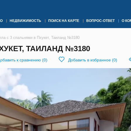
О
НЕДВИЖИМОСТЬ
ПОИСК НА КАРТЕ
ВОПРОС-ОТВЕТ
О К
лла с 3 спальнями в Пхукет, Таиланд №3180
ХУКЕТ, ТАИЛАНД №3180
обавить к сравнению
(
0
)
Добавить в избранное
(
0
)