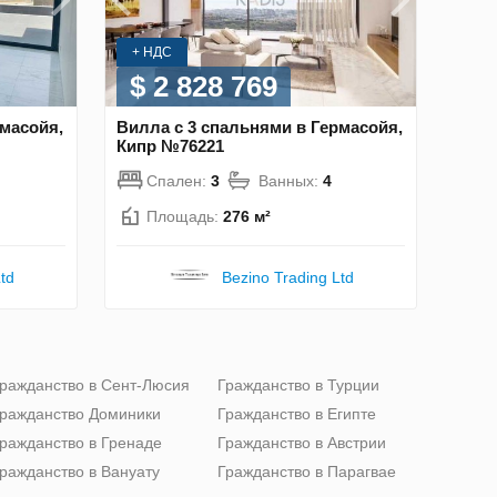
+ НДС
$ 2 828 769
рмасойя,
Вилла с 3 спальнями в Гермасойя,
Кипр №76221
Спален:
3
Ванных:
4
Площадь:
276 м²
td
Bezino Trading Ltd
ражданство в Сент-Люсия
Гражданство в Турции
ражданство Доминики
Гражданство в Египте
ражданство в Гренаде
Гражданство в Австрии
ражданство в Вануату
Гражданство в Парагвае