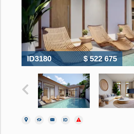
ID3180
$ 522 675