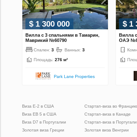
$ 1 300 000
$ 1
Вилла с 3 спальнями в Тамарин,
Вилла с
Маврикий №60790
ОАЭ №8
Спален:
3
Ванных:
3
Комн
Площадь:
276 м²
Пло
Park Lane Properties
Виза Е-2 в США
Стартап-виза во Франци
Виза ЕВ 5 в США
Стартап-виза в Канаде
Виза D7 в Португалии
Стартап-виза в Португали
Золотая виза Греции
Золотая виза Венгрии