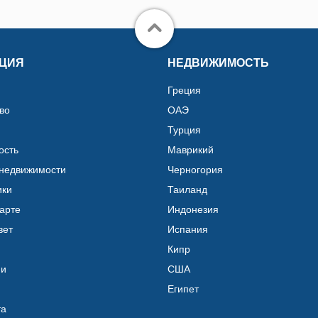
ЦИЯ
НЕДВИЖИМОСТЬ
Греция
во
ОАЭ
Турция
ость
Маврикий
 недвижимости
Черногория
ики
Таиланд
карте
Индонезия
вет
Испания
Кипр
ии
США
Египет
та