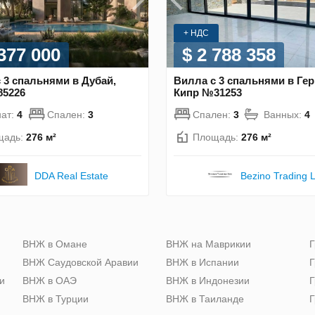
+ НДС
 377 000
$ 2 788 358
 3 спальнями в Дубай,
Вилла с 3 спальнями в Ге
5226
Кипр №31253
ат:
4
Спален:
3
Спален:
3
Ванных:
4
щадь:
276 м²
Площадь:
276 м²
DDA Real Estate
Bezino Trading L
ю
ВНЖ в Омане
ВНЖ на Маврикии
Г
ВНЖ Саудовской Аравии
ВНЖ в Испании
Г
и
ВНЖ в ОАЭ
ВНЖ в Индонезии
Г
ВНЖ в Турции
ВНЖ в Таиланде
Г