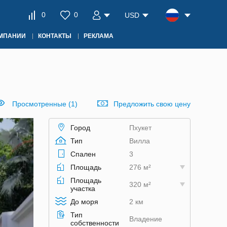
0
0
USD
ОМПАНИИ
КОНТАКТЫ
РЕКЛАМА
Просмотренные (1)
Предложить свою цену
Город
Пхукет
Тип
Вилла
Спален
3
Площадь
276 м²
Площадь
320 м²
участка
До моря
2 км
Тип
Владение
собственности