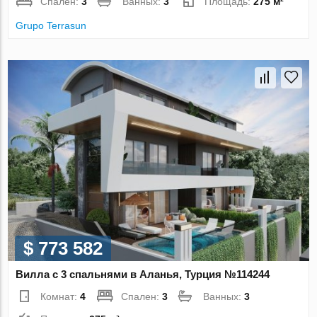
Спален:
3
Ванных:
3
Площадь:
275 м²
Grupo Terrasun
$ 773 582
Вилла с 3 спальнями в Аланья, Турция №114244
Комнат:
4
Спален:
3
Ванных:
3