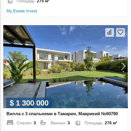
Площадь:
275 м²
My Estate Invest
$ 1 300 000
Вилла с 3 спальнями в Тамарин, Маврикий №60790
Спален:
3
Ванных:
3
Площадь:
276 м²