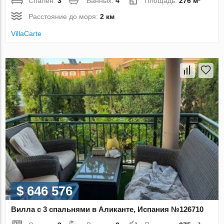
Спален:
3
Ванных:
4
Площадь:
276 м²
Расстояние до моря:
2 км
VillaСarte
$ 646 576
Вилла с 3 спальнями в Аликанте, Испания №126710