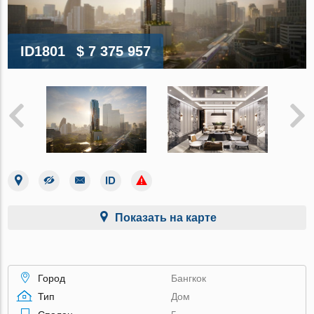
ID1801
$ 7 375 957
Показать на карте
Город
Бангкок
Тип
Дом