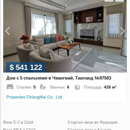
$ 541 122
Дом с 5 спальнями в Чиангмай, Таиланд №97583
Спален:
5
Ванных:
6
Площадь:
428 м²
Properties ChiangMai Co., Ltd.
Виза Е-2 в США
Стартап-виза во Францию
Виза ЕВ 5 в США
Стартап-виза в Канаде