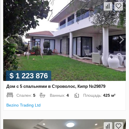
$ 1 223 876
Дом с 5 спальнями в Строволос, Кипр №29879
Спален:
5
Ванных:
4
Площадь:
425 м²
Bezino Trading Ltd