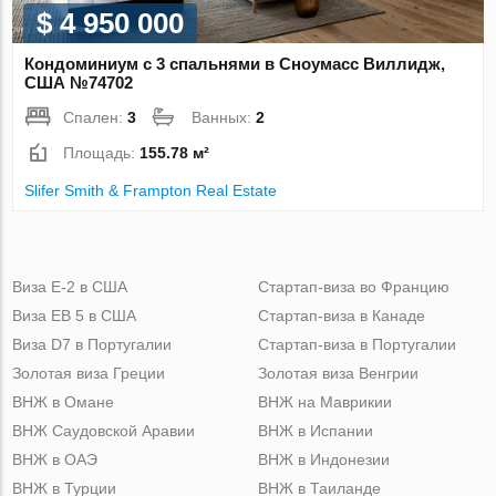
$ 4 950 000
Кондоминиум с 3 спальнями в Сноумасс Виллидж,
США №74702
Спален:
3
Ванных:
2
Площадь:
155.78 м²
Slifer Smith & Frampton Real Estate
Виза Е-2 в США
Стартап-виза во Францию
Виза ЕВ 5 в США
Стартап-виза в Канаде
Виза D7 в Португалии
Стартап-виза в Португалии
Золотая виза Греции
Золотая виза Венгрии
ВНЖ в Омане
ВНЖ на Маврикии
ВНЖ Саудовской Аравии
ВНЖ в Испании
ВНЖ в ОАЭ
ВНЖ в Индонезии
ВНЖ в Турции
ВНЖ в Таиланде