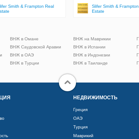
lifer Smith & Frampton Real
Slifer Smith & Frampton
state
Estate
ю
ВНЖ в Омане
ВНЖ на Маврикии
Г
ВНЖ Саудовской Аравии
ВНЖ в Испании
Г
и
ВНЖ в ОАЭ
ВНЖ в Индонезии
Г
ВНЖ в Турции
ВНЖ в Таиланде
Г
ЦИЯ
НЕДВИЖИМОСТЬ
Греция
во
ОАЭ
Турция
ость
Маврикий