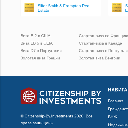
Slifer Smith & Frampton Real
S
Estate
E
Виза Е-2 в США
Стартап-виза во Франци
Виза ЕВ 5 в США
Стартап-виза в Канаде
Виза D7 в Португалии
Стартап-виза в Португали
Золотая виза Греции
Золотая виза Венгрии
НАВИГА
Главная
Гражданст
© Citizenship-By.Investments 2026. Все
ВНЖ
права защищены.
Недвижим