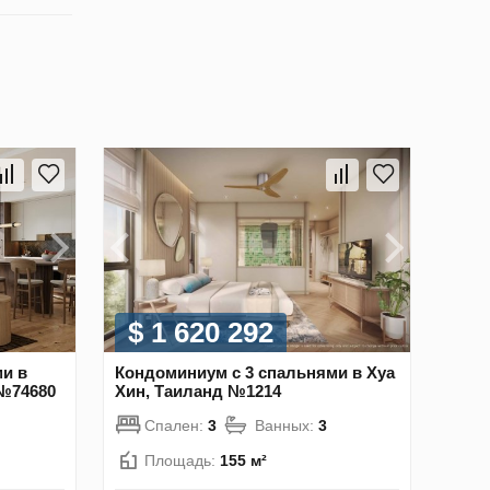
$ 1 620 292
и в
Кондоминиум с 3 спальнями в Хуа
№74680
Хин, Таиланд №1214
Спален:
3
Ванных:
3
Площадь:
155 м²