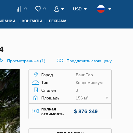
0
0
USD
ОМПАНИИ
КОНТАКТЫ
РЕКЛАМА
4
Просмотренные (1)
Предложить свою цену
Город
Банг Тао
Тип
Кондоминиум
Спален
3
Площадь
156 м²
полная
$ 876 249
стоимость