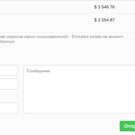
$ 3 546.76
$ 2 554.87
е опросов своих пользователей . Emirates.estate не может
данных.
Отп