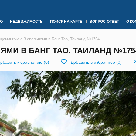
О
НЕДВИЖИМОСТЬ
ПОИСК НА КАРТЕ
ВОПРОС-ОТВЕТ
О К
ндоминиум с 3 спальнями в Банг Тао, Таиланд №1754
ЯМИ В БАНГ ТАО, ТАИЛАНД №175
обавить к сравнению
(
0
)
Добавить в избранное
(
0
)