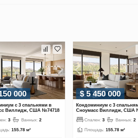
 150 000
$ 5 450 000
ниум с 3 спальнями в
Кондоминиум с 3 спальням
сс Виллидж, США №74718
Сноумасс Виллидж, США 
лен:
3
Ванных:
2
Спален:
3
Ванных:
2
щадь:
155.78 м²
Площадь:
155.78 м²