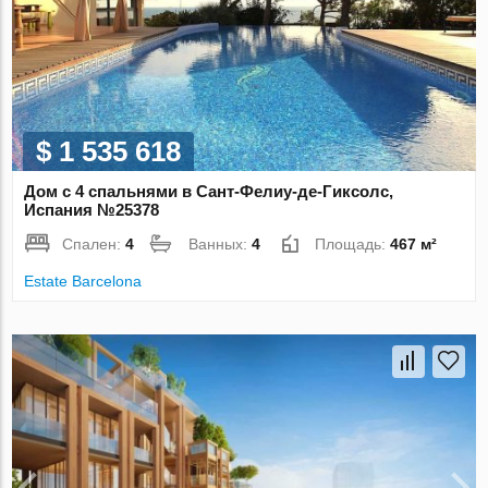
$ 1 535 618
Дом с 4 спальнями в Сант-Фелиу-де-Гиксолс,
Испания №25378
Спален:
4
Ванных:
4
Площадь:
467 м²
Estate Barcelona