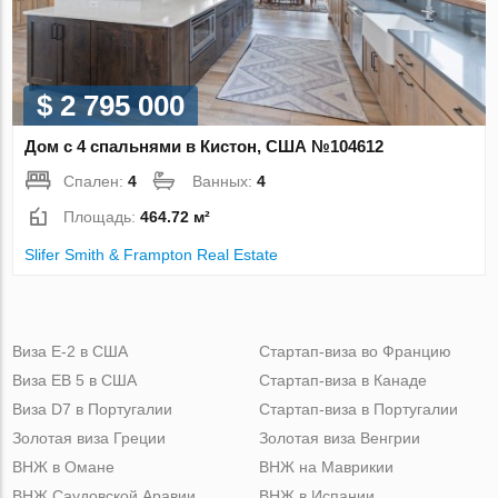
$ 2 795 000
Дом с 4 спальнями в Кистон, США №104612
Спален:
4
Ванных:
4
Площадь:
464.72 м²
Slifer Smith & Frampton Real Estate
Виза Е-2 в США
Стартап-виза во Францию
Виза ЕВ 5 в США
Стартап-виза в Канаде
Виза D7 в Португалии
Стартап-виза в Португалии
Золотая виза Греции
Золотая виза Венгрии
ВНЖ в Омане
ВНЖ на Маврикии
ВНЖ Саудовской Аравии
ВНЖ в Испании