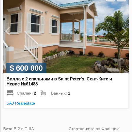
$ 600 000
Вилла с 2 спальнями в Saint Peter's, Сент-Китс и
Невис №61488
Спален:
2
Ванных:
2
SAJ Realestate
Виза Е-2 в США
Стартап-виза во Францию