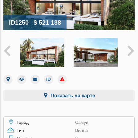
ID1250
$ 521 138
Показать на карте
Город
Самуй
Тип
Вилла