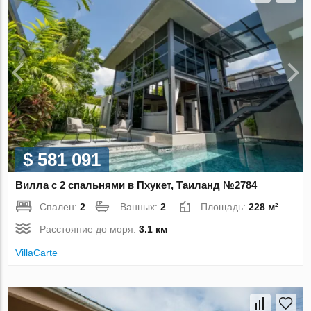
$ 581 091
Вилла с 2 спальнями в Пхукет, Таиланд №2784
Спален:
2
Ванных:
2
Площадь:
228 м²
Расстояние до моря:
3.1 км
VillaСarte