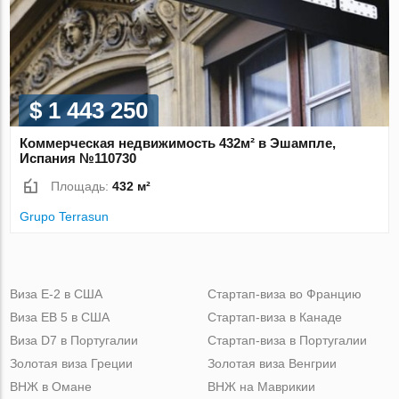
$ 1 443 250
Коммерческая недвижимость 432м² в Эшампле,
Испания №110730
Площадь:
432 м²
Grupo Terrasun
Виза Е-2 в США
Стартап-виза во Францию
Виза ЕВ 5 в США
Стартап-виза в Канаде
Виза D7 в Португалии
Стартап-виза в Португалии
Золотая виза Греции
Золотая виза Венгрии
ВНЖ в Омане
ВНЖ на Маврикии