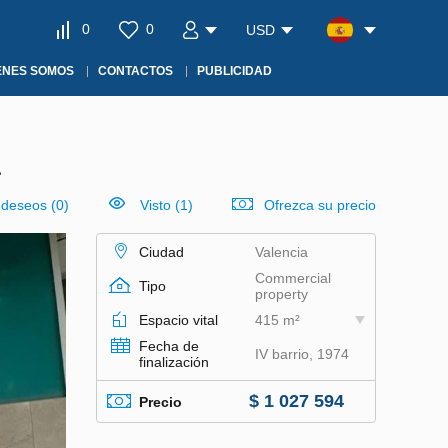
0
0
USD
ÉNES SOMOS
CONTACTOS
PUBLICIDAD
1
e deseos
(
0
)
Visto (1)
Ofrezca su precio
Ciudad
Valencia
Commercial
Tipo
property
Espacio vital
415 m²
Fecha de
IV barrio, 1974
finalización
$ 1 027 594
Precio