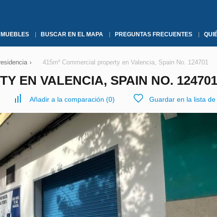
NMUEBLES
BUSCAR EN EL MAPA
PREGUNTAS FRECUENTES
QUI
residencia
›
415m² Commercial property en Valencia, Spain No. 124701
 EN VALENCIA, SPAIN NO. 12470
Añadir a la comparación
(
0
)
Guardar en la lista d