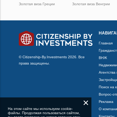
Золотая виза Греции
Золотая виза Венгрии
НАВИГА
Главная
Гражданст
© Citizenship-By.Investments 2026. Все
ВНЖ
права защищены.
Недвижим
Агентства
Застройщ
Поиск на 
Вопрос-от
×
Реклама
На этом сайте мы используем cookie-
О компан
файлы. Продолжая пользоваться сайтом,
Контакты