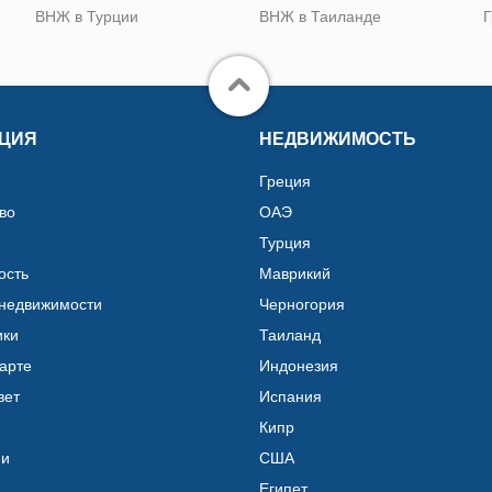
ВНЖ в Турции
ВНЖ в Таиланде
Г
ЦИЯ
НЕДВИЖИМОСТЬ
Греция
во
ОАЭ
Турция
ость
Маврикий
 недвижимости
Черногория
ики
Таиланд
карте
Индонезия
вет
Испания
Кипр
ии
США
Египет