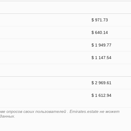
$ 971.73
$ 640.14
$ 1 949.77
$ 1 147.54
$ 2 969.61
$ 1 612.94
е опросов своих пользователей . Emirates.estate не может
данных.