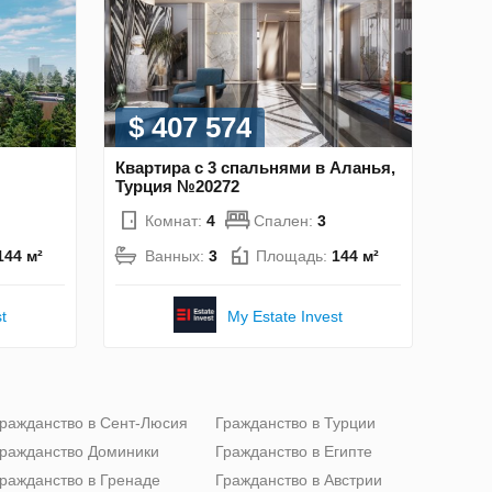
$ 407 574
Квартира с 3 спальнями в Аланья,
Турция №20272
Комнат:
4
Спален:
3
144 м²
Ванных:
3
Площадь:
144 м²
t
My Estate Invest
ражданство в Сент-Люсия
Гражданство в Турции
ражданство Доминики
Гражданство в Египте
ражданство в Гренаде
Гражданство в Австрии