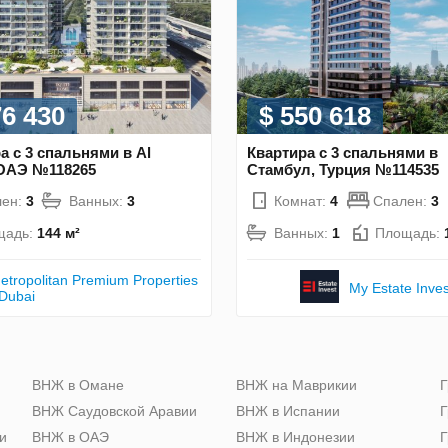
76 430
$ 550 618
а с 3 спальнями в Al
Квартира с 3 спальнями в
 ОАЭ №118265
Стамбул, Турция №114535
лен:
3
Ванных:
3
Комнат:
4
Спален:
3
щадь:
144 м²
Ванных:
1
Площадь:
etropolitan Premium Properties
My Estate Inves
 Dubai
ю
ВНЖ в Омане
ВНЖ на Маврикии
Г
ВНЖ Саудовской Аравии
ВНЖ в Испании
Г
и
ВНЖ в ОАЭ
ВНЖ в Индонезии
Г