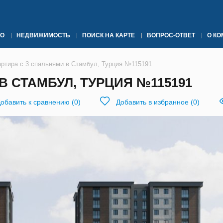
О
НЕДВИЖИМОСТЬ
ПОИСК НА КАРТЕ
ВОПРОС-ОТВЕТ
О К
артира с 3 спальнями в Стамбул, Турция №115191
В СТАМБУЛ, ТУРЦИЯ №115191
обавить к сравнению
(
0
)
Добавить в избранное
(
0
)