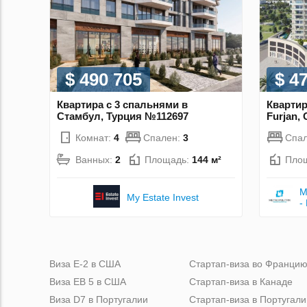
$ 490 705
$ 4
Квартира с 3 спальнями в
Квартир
Стамбул, Турция №112697
Furjan,
Комнат:
4
Спален:
3
Спа
Ванных:
2
Площадь:
144 м²
Пло
M
My Estate Invest
-
Виза Е-2 в США
Стартап-виза во Франци
Виза ЕВ 5 в США
Стартап-виза в Канаде
Виза D7 в Португалии
Стартап-виза в Португали